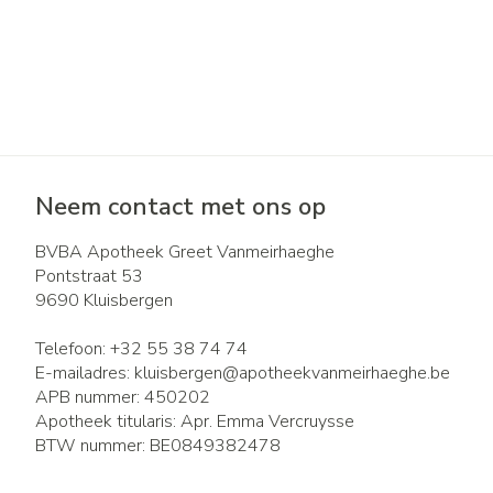
Neem contact met ons op
BVBA Apotheek Greet Vanmeirhaeghe
Pontstraat 53
9690
Kluisbergen
Telefoon:
+32 55 38 74 74
E-mailadres:
kluisbergen@
apotheekvanmeirhaeghe.be
APB nummer:
450202
Apotheek titularis:
Apr. Emma Vercruysse
BTW nummer:
BE0849382478