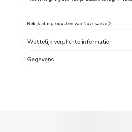
Bekijk alle producten van Nutrisante
Wettelijk verplichte informatie
Gegevens
t de tabtoets. Je kunt de carrousel overslaan of direct naar de c