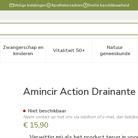
Veilige betalingen
Apothekersadvies
Snelle beschikbaarheid
Zwangerschap en
Natuur
Vitaliteit 50+
, verzorging en hygiëne categorie
enu voor Dieet, voeding en vitamines categorie
Toon submenu voor Zwangerschap en kinderen ca
Toon submenu voor Vitaliteit
Toon subm
kinderen
geneeskunde
 2x500ml 2de Gratis
Amincir Action Drainante
Niet beschikbaar
Neem contact op met ons via telefoon of e-mail, dan bekij
€ 15,90
Verwittig mij als het product terug in voo