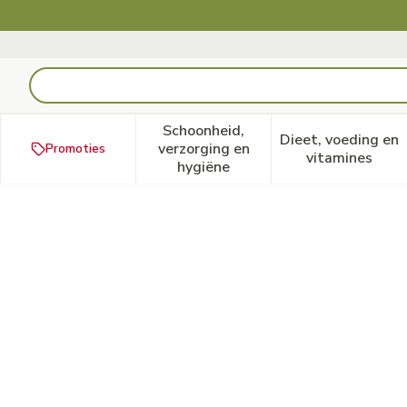
Ga naar de inhoud
Product, merk, categorie...
Schoonheid,
Dieet, voeding en
verzorging en
Promoties
Toon submenu voor Schoonheid
Toon subm
vitamines
hygiëne
Amincir Action Drainante Fl