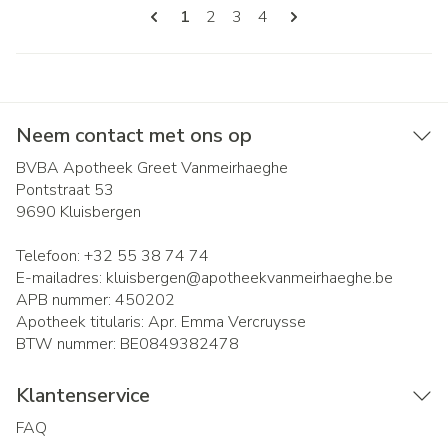
Pagina's
U lees momenteel pagina
Pagina
Pagina
Pagina
1
2
3
4
Neem contact met ons op
BVBA Apotheek Greet Vanmeirhaeghe
Pontstraat 53
9690
Kluisbergen
Telefoon:
+32 55 38 74 74
E-mailadres:
kluisbergen@
apotheekvanmeirhaeghe.be
APB nummer:
450202
Apotheek titularis:
Apr. Emma Vercruysse
BTW nummer:
BE0849382478
Klantenservice
FAQ