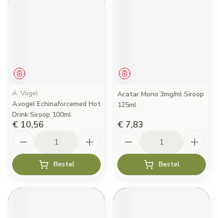
Geneesmiddel
Geneesmiddel
A. Vogel
Acatar Mono 3mg/ml Siroop
A.vogel Echinaforcemed Hot
125ml
Drink Siroop 100ml
€ 10,56
€ 7,83
Aantal
Aantal
Bestel
Bestel