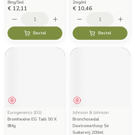
8mg/5ml
2mg/ml
€ 12,11
€ 10,46
Aantal
Aantal
Bestel
Bestel
Geneesmiddel
Geneesmiddel
Eurogenerics (EG)
Johnson & Johnson
Bromhexine EG Tabl 50 X
Bronchosedal
8Mg
Dextromethorp Sir
Suikervrij 200ml