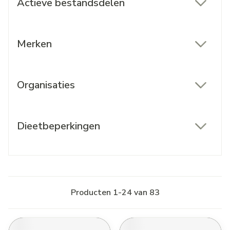
Actieve bestandsdelen
filter
Merken
filter
Organisaties
filter
Dieetbeperkingen
filter
Producten
1
-
24
van
83