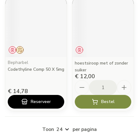
Geneesmiddel
Op voorschrift
Geneesmiddel
Bepharbel
hoestsiroop met of zonder
Codethyline Comp 50 X 5mg
suiker
€ 12,00
Aantal
€ 14,78
Reserveer
Bestel
Toon
per pagina