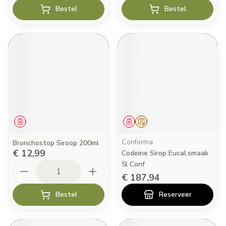
Bestel
Bestel
Geneesmiddel
Geneesmiddel
Op voorschrift
Conforma
Bronchostop Siroop 200ml
€ 12,99
Codeine Sirop Eucal.smaak
Aantal
5l Conf
€ 187,94
Bestel
Reserveer