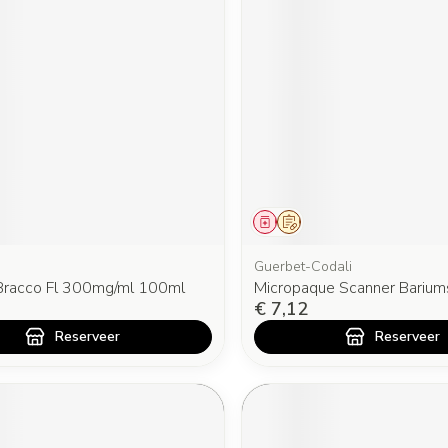
middel
oorschrift
Geneesmiddel
Op voorschrift
Guerbet-Codali
Bracco Fl 300mg/ml 100ml
Micropaque Scanner Barium
€ 7,12
Reserveer
Reserveer