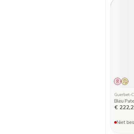
Genees
Op v
Guerbet-C
Bleu Pat
€ 222,
Niet bes