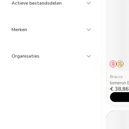
Actieve bestandsdelen
filter
Merken
filter
Organisaties
filter
Genees
Op v
Bracco
Iomeron 
€ 38,86