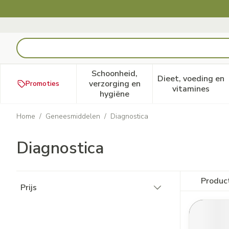
Ga naar de inhoud
Product, merk, categorie...
Schoonheid,
Dieet, voeding en
verzorging en
Promoties
Toon submenu voor Schoonheid
Toon subm
vitamines
hygiëne
Home
/
Geneesmiddelen
/
Diagnostica
Diagnostica
Doorgaan naar productlijst
Produc
Prijs
filter