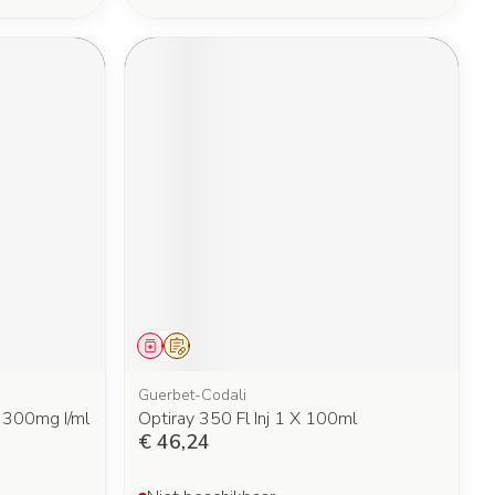
Geneesmiddel
Op voorschrift
Guerbet-Codali
 300mg I/ml
Optiray 350 Fl Inj 1 X 100ml
€ 46,24