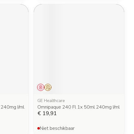
Geneesmiddel
Op voorschrift
GE Healthcare
 240mg I/ml
Omnipaque 240 Fl 1x 50ml 240mg I/ml
€ 19,91
Niet beschikbaar