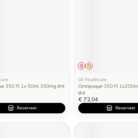
middel
oorschrift
Geneesmiddel
Op voorschrift
care
GE Healthcare
e 350 Fl 1x 50ml 350mg I/ml
Omnipaque 350 Fl 1x200
I/ml
€ 72,04
Reserveer
Reserveer