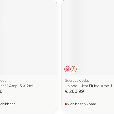
middel
oorschrift
Geneesmiddel
Op voorschrift
odali
Guerbet-Codali
ent V Amp. 5 X 2ml
Lipiodol Ultra Fluide Amp 1
20
€ 260,99
chikbaar
Niet beschikbaar