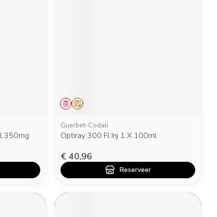
Geneesmiddel
Op voorschrift
Guerbet-Codali
ml 350mg
Optiray 300 Fl Inj 1 X 100ml
€ 40,96
Reserveer