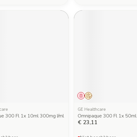
middel
oorschrift
Geneesmiddel
Op voorschrift
care
GE Healthcare
e 300 Fl 1x 10ml 300mg I/ml
Omnipaque 300 Fl 1x 50ml
€ 23,11