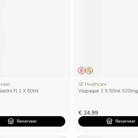
middel
oorschrift
Geneesmiddel
Op voorschrift
odali
GE Healthcare
Gastro Fl 1 X 50ml
Visipaque 1 X 50ml 320mg
€ 24,99
Reserveer
Reserveer