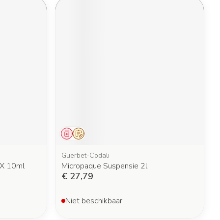
Geneesmiddel
Op voorschrift
Guerbet-Codali
 X 10ml
Micropaque Suspensie 2l
€ 27,79
Niet beschikbaar