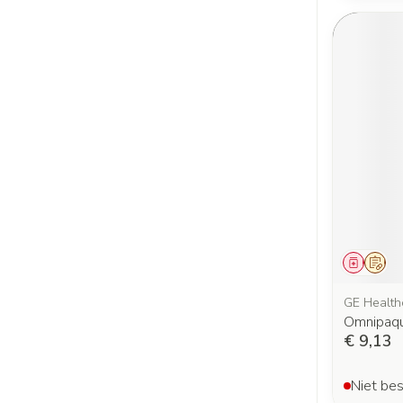
Genees
Op v
GE Health
Omnipaqu
€ 9,13
Niet bes