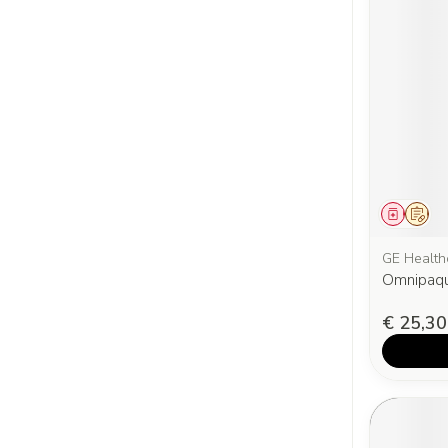
Genees
Op v
GE Health
Omnipaqu
€ 25,30