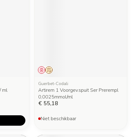
Geneesmiddel
Op voorschrift
Guerbet-Codali
/ ml
Artirem 1 Voorgev.spuit Ser Prerempl
0,0025mmol/ml
€ 55,18
Niet beschikbaar