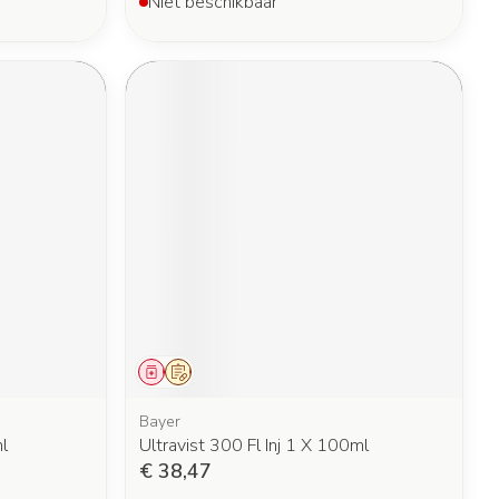
Niet beschikbaar
Geneesmiddel
Op voorschrift
Bayer
l
Ultravist 300 Fl Inj 1 X 100ml
€ 38,47