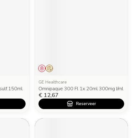
Geneesmiddel
Op voorschrift
GE Healthcare
sulf.150ml
Omnipaque 300 Fl 1x 20ml 300mg I/ml
€ 12,67
Reserveer