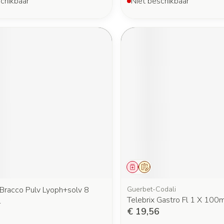
chikbaar
Niet beschikbaar
middel
oorschrift
Geneesmiddel
Op voorschrift
Bracco Pulv Lyoph+solv 8
Guerbet-Codali
Telebrix Gastro Fl 1 X 100m
l
€ 19,56