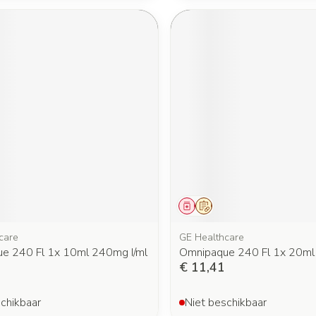
middel
oorschrift
Geneesmiddel
Op voorschrift
care
GE Healthcare
e 240 Fl 1x 10ml 240mg I/ml
Omnipaque 240 Fl 1x 20ml
€ 11,41
chikbaar
Niet beschikbaar