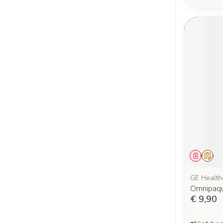
Genees
Op v
GE Health
Omnipaqu
€ 9,90