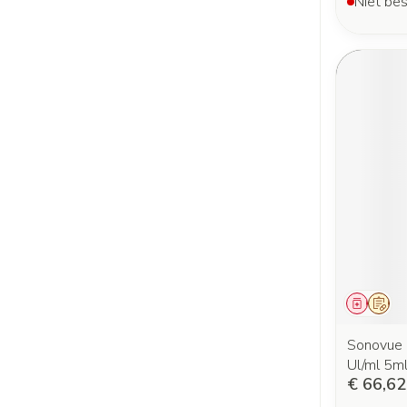
Niet bes
Genees
Op v
Sonovue 
Ul/ml 5m
€ 66,62