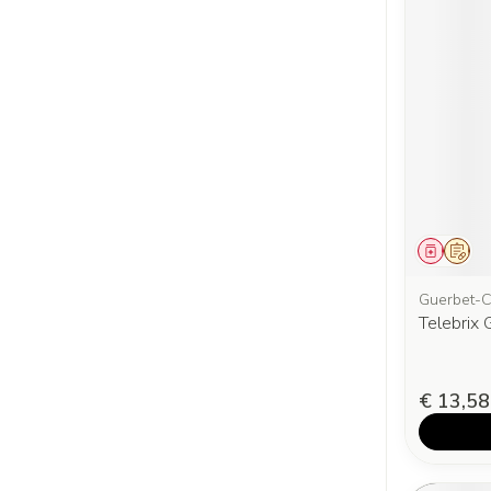
Genees
Op v
Guerbet-C
Telebrix 
€ 13,58