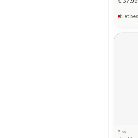
€ 37,99
Niet bes
Bibs