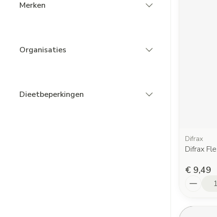
Merken
filter
Organisaties
filter
Dieetbeperkingen
filter
Difrax
Difrax Fl
€ 9,49
Aantal