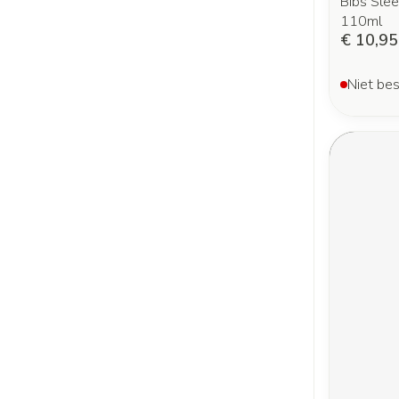
Bibs Slee
110ml
€ 10,95
Niet bes