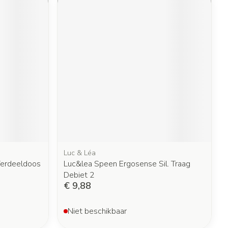
Luc & Léa
Verdeeldoos
Luc&lea Speen Ergosense Sil. Traag
Debiet 2
€ 9,88
Niet beschikbaar