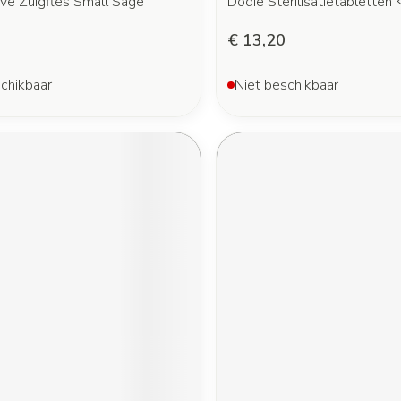
ve Zuigfles Small Sage
Dodie Sterilisatietabletten
€ 13,20
chikbaar
Niet beschikbaar