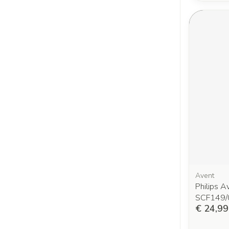
Avent
Philips A
SCF149/
€ 24,99