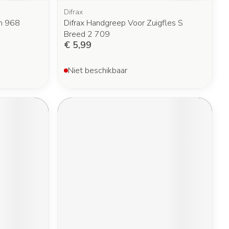
Difrax
on 968
Difrax Handgreep Voor Zuigfles S
Breed 2 709
€ 5,99
Niet beschikbaar