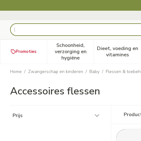
Ga naar de inhoud
Product, merk, categorie...
Schoonheid,
Dieet, voeding en
verzorging en
Promoties
Toon submenu voor Schoonheid
Toon subm
vitamines
hygiëne
Home
/
Zwangerschap en kinderen
/
Baby
/
Flessen & toebeh
Accessoires flessen
Doorgaan naar productlijst
Produc
Prijs
filter