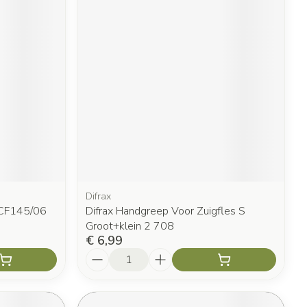
Difrax
 SCF145/06
Difrax Handgreep Voor Zuigfles S
Groot+klein 2 708
€ 6,99
Aantal