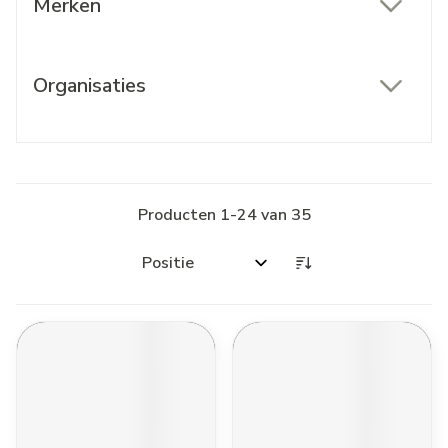
Merken
filter
Organisaties
filter
Producten
1
-
24
van
35
Sorteer op: