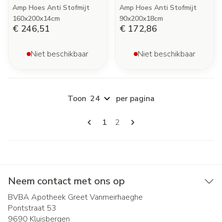
Amp Hoes Anti Stofmijt
Amp Hoes Anti Stofmijt
160x200x14cm
90x200x18cm
€ 246,51
€ 172,86
Niet beschikbaar
Niet beschikbaar
Toon
per pagina
Pagina's
U lees momenteel pagina
Pagina
1
2
Neem contact met ons op
BVBA Apotheek Greet Vanmeirhaeghe
Pontstraat 53
9690
Kluisbergen