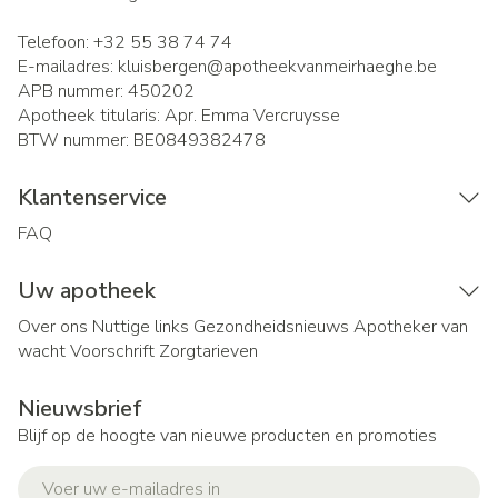
Telefoon:
+32 55 38 74 74
E-mailadres:
kluisbergen@
apotheekvanmeirhaeghe.be
APB nummer:
450202
Apotheek titularis:
Apr. Emma Vercruysse
BTW nummer:
BE0849382478
Klantenservice
FAQ
Uw apotheek
Over ons
Nuttige links
Gezondheidsnieuws
Apotheker van
wacht
Voorschrift
Zorgtarieven
Nieuwsbrief
Blijf op de hoogte van nieuwe producten en promoties
E-mail adres