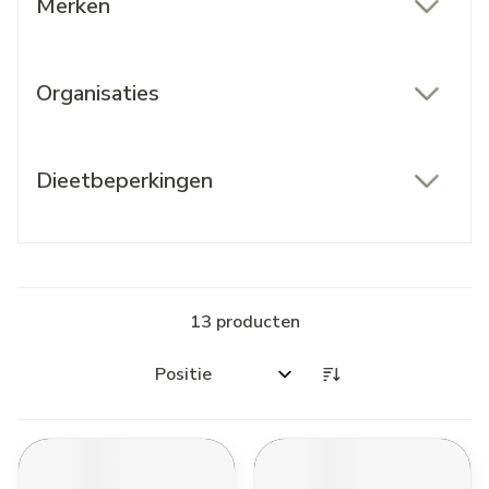
Merken
filter
Organisaties
filter
Dieetbeperkingen
filter
13
producten
Sorteer op: