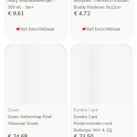
Nûby Snackkommetjes -
Biosynex Thermisch Kussen
300 ml - 3m+
Buddy Kinderen 9x12cm
€ 9,61
€ 4,72
Niet beschikbaar
Niet beschikbaar
Quies
Eureka Care
Quies Gehoorkap Kind
Eureka Care
A/lawaai Groen
Kinderzonnebr.rood
Bolletjes Wit 4-12j
€ 24,68
€ 23,50