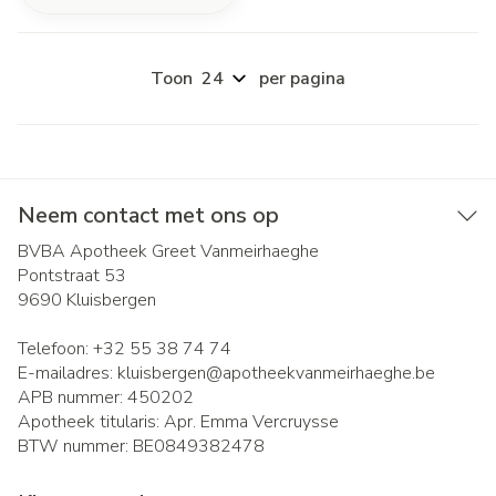
Toon
per pagina
Neem contact met ons op
BVBA Apotheek Greet Vanmeirhaeghe
Pontstraat 53
9690
Kluisbergen
Telefoon:
+32 55 38 74 74
E-mailadres:
kluisbergen@
apotheekvanmeirhaeghe.be
APB nummer:
450202
Apotheek titularis:
Apr. Emma Vercruysse
BTW nummer:
BE0849382478