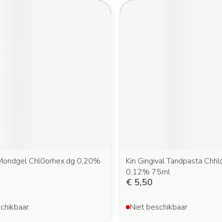
 Mondgel Chl0orhex.dg 0,20%
Kin Gingival Tandpasta Chhl
0,12% 75ml
€ 5,50
chikbaar
Niet beschikbaar