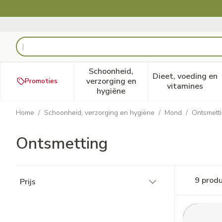
Ga naar de inhoud
Product, merk, categorie...
Schoonheid,
Dieet, voeding en
verzorging en
Promoties
Toon submenu voor Schoonheid
Toon subm
vitamines
hygiëne
Home
/
Schoonheid, verzorging en hygiëne
/
Mond
/
Ontsmett
Ontsmetting
Doorgaan naar productlijst
9
produ
Prijs
filter