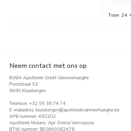
Toon
Neem contact met ons op
BVBA Apotheek Greet Vanmeirhaeghe
Pontstraat 53
9690
Kluisbergen
Telefoon:
+32 55 38 74 74
E-mailadres:
kluisbergen@
apotheekvanmeirhaeghe.be
APB nummer:
450202
Apotheek titularis:
Apr. Emma Vercruysse
BTW nummer:
BE0849382478