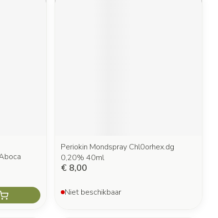
Periokin Mondspray Chl0orhex.dg
 Aboca
0,20% 40ml
€ 8,00
Niet beschikbaar