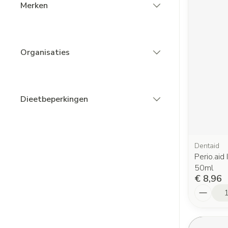
Merken
filter
Organisaties
filter
Dieetbeperkingen
filter
Dentaid
Perio.aid
50ml
€ 8,96
Aantal