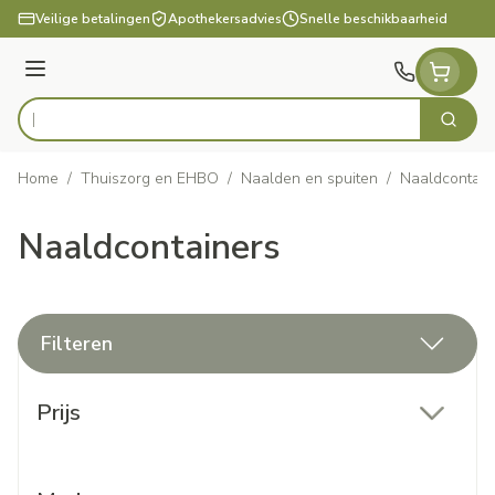
Ga naar de inhoud
Veilige betalingen
Apothekersadvies
Snelle beschikbaarheid
Menu
Zoek
Product, merk, categorie...
Home
/
Thuiszorg en EHBO
/
Naalden en spuiten
/
Naaldcontain
Naaldcontainers
Filteren
Doorgaan naar productlijst
Prijs
filter