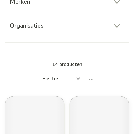
Merken
filter
Organisaties
filter
14
producten
Sorteer op: