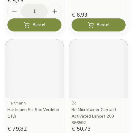
€ 5,75
Aantal
€ 6,93
Bestel
Bestel
Hartmann
Bd
Hartmann Sic Sac Verdeler
Bd Microtainer Contact
1 P/s
Activated Lancet 200
366592
€ 79,82
€ 50,73