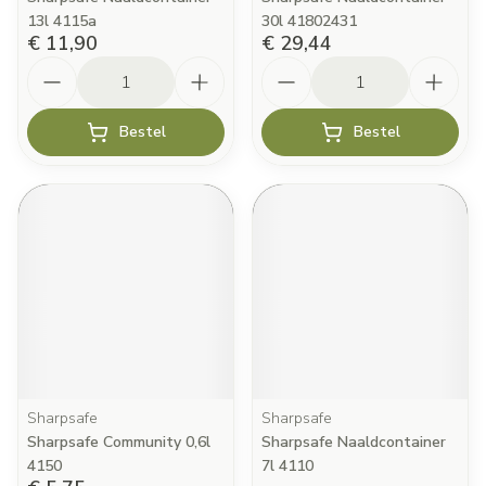
13l 4115a
30l 41802431
€ 11,90
€ 29,44
Aantal
Aantal
Bestel
Bestel
Sharpsafe
Sharpsafe
Sharpsafe Community 0,6l
Sharpsafe Naaldcontainer
4150
7l 4110