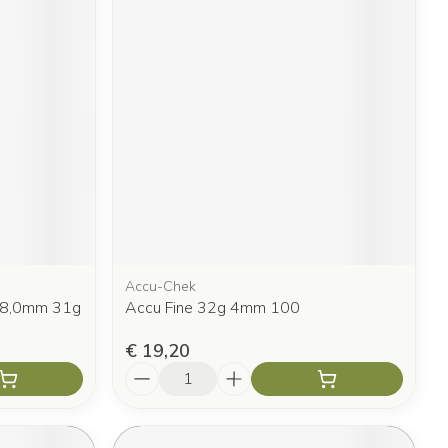
Accu-Chek
w 8,0mm 31g
Accu Fine 32g 4mm 100
€ 19,20
Aantal