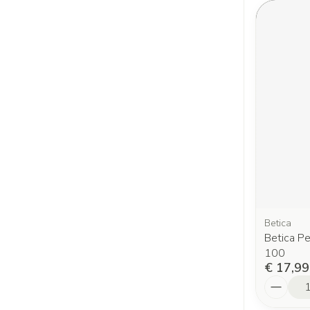
Betica
Betica P
100
€ 17,99
Aantal