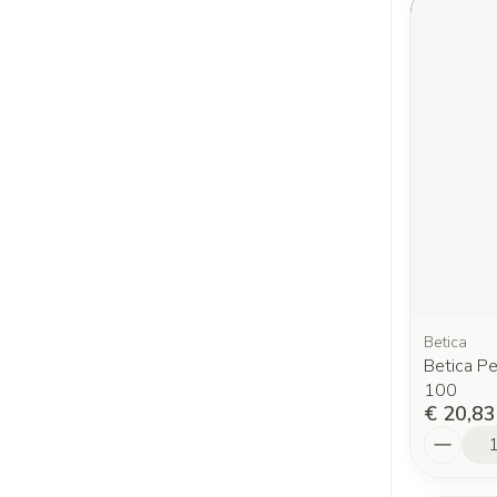
Betica
Betica P
100
€ 20,83
Aantal