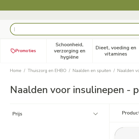
Ga naar de inhoud
Product, merk, categorie...
Schoonheid,
Dieet, voeding en
verzorging en
Promoties
Toon submenu voor Schoonheid
Toon subm
vitamines
hygiëne
Home
/
Thuiszorg en EHBO
/
Naalden en spuiten
/
Naalden vo
Naalden voor insulinepen - 
Doorgaan naar productlijst
Produc
Prijs
filter