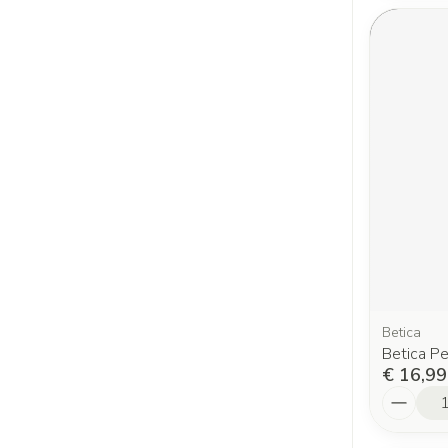
Betica
Betica P
€ 16,99
Aantal