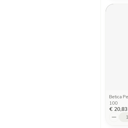
Betica P
100
€ 20,83
Aantal