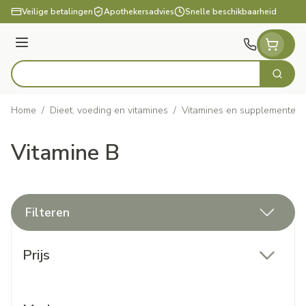
Ga naar de inhoud
Veilige betalingen
Apothekersadvies
Snelle beschikbaarheid
Menu
Zoek
Product, merk, categorie...
Home
/
Dieet, voeding en vitamines
/
Vitamines en supplementen
Vitamine B
Filteren
Doorgaan naar productlijst
Prijs
filter