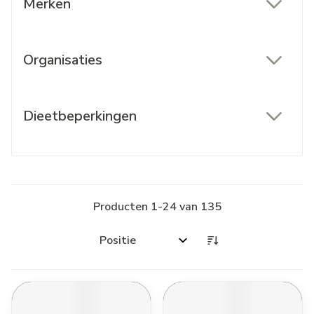
Merken
filter
Organisaties
filter
Dieetbeperkingen
filter
Producten
1
-
24
van
135
Sorteer op: