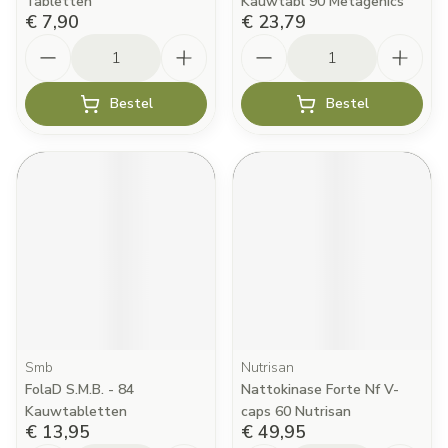
Tabletten
Kauwtabl 90 Metagenics
€ 7,90
€ 23,79
Aantal
Aantal
Bestel
Bestel
Smb
Nutrisan
FolaD S.M.B. - 84
Nattokinase Forte Nf V-
Kauwtabletten
caps 60 Nutrisan
€ 13,95
€ 49,95