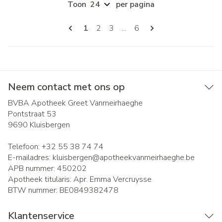
Toon
per pagina
Pagina's
U lees momenteel pagina
Pagina
Pagina
Pagina
1
2
3
...
6
Neem contact met ons op
BVBA Apotheek Greet Vanmeirhaeghe
Pontstraat 53
9690
Kluisbergen
Telefoon:
+32 55 38 74 74
E-mailadres:
kluisbergen@
apotheekvanmeirhaeghe.be
APB nummer:
450202
Apotheek titularis:
Apr. Emma Vercruysse
BTW nummer:
BE0849382478
Klantenservice