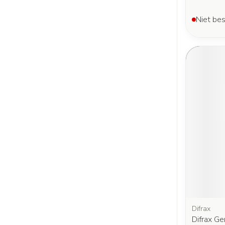
Niet bes
Difrax
Difrax Ge