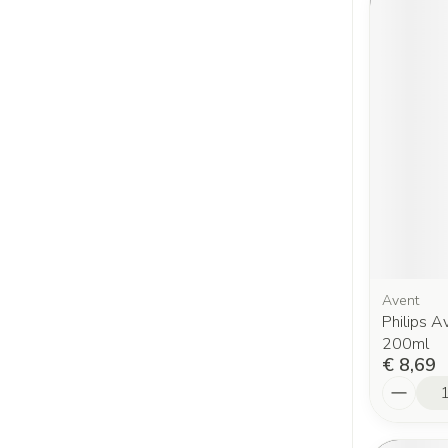
Avent
Philips A
200ml
€ 8,69
Aantal