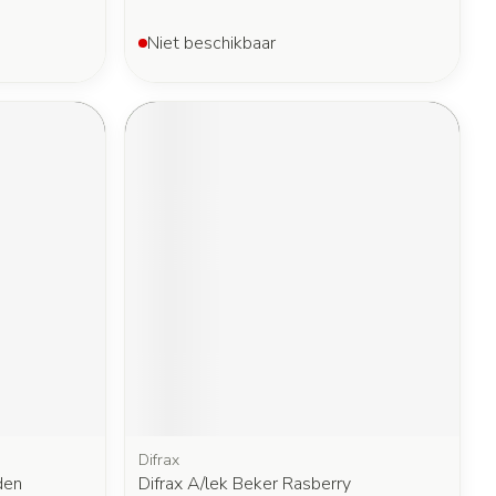
Niet beschikbaar
Difrax
den
Difrax A/lek Beker Rasberry