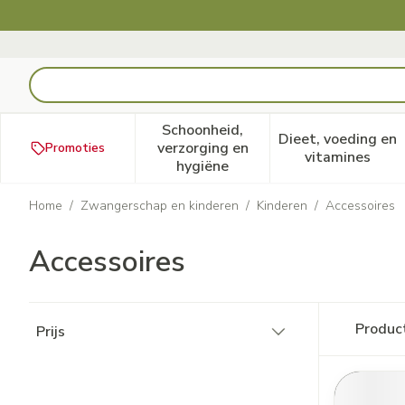
Ga naar de inhoud
Product, merk, categorie...
Schoonheid,
Dieet, voeding en
verzorging en
Promoties
Toon submenu voor Schoonheid
Toon subm
vitamines
hygiëne
Home
/
Zwangerschap en kinderen
/
Kinderen
/
Accessoires
Accessoires
Doorgaan naar productlijst
Produc
Prijs
filter