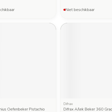
chikbaar
Niet beschikbaar
Difrax
nius Oefenbeker Pistachio
Difrax A/lek Beker 360 Gra