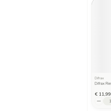
Difrax
Difrax Ri
€ 11,99
Aantal