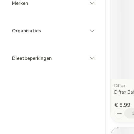
Merken
filter
Organisaties
filter
Dieetbeperkingen
filter
Difrax
Difrax B
€ 8,99
Aantal