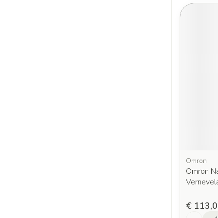
Omron
Omron Na
Vernevel
€ 113,
Aantal