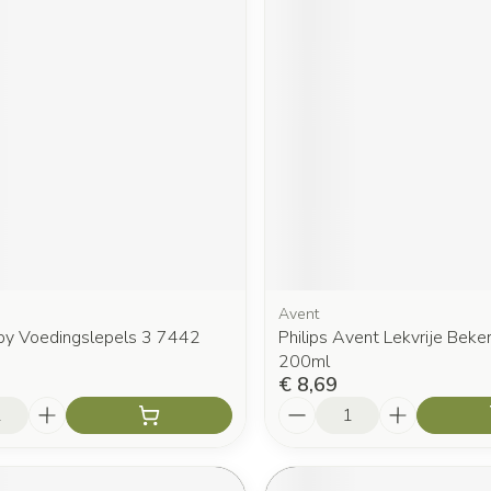
Avent
aby Voedingslepels 3 7442
Philips Avent Lekvrije Beke
200ml
€ 8,69
Aantal