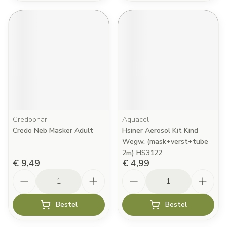
Credophar
Aquacel
Credo Neb Masker Adult
Hsiner Aerosol Kit Kind
Wegw. (mask+verst+tube
2m) HS3122
€ 9,49
€ 4,99
Aantal
Aantal
Bestel
Bestel