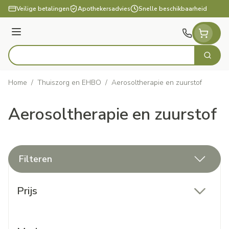
Ga naar de inhoud
Veilige betalingen
Apothekersadvies
Snelle beschikbaarheid
Menu
Zoek
Product, merk, categorie...
Home
/
Thuiszorg en EHBO
/
Aerosoltherapie en zuurstof
Aerosoltherapie en zuurstof
Filteren
Doorgaan naar productlijst
Prijs
filter