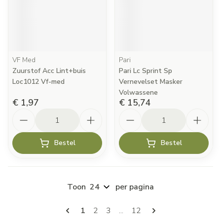
VF Med
Pari
Zuurstof Acc Lint+buis
Pari Lc Sprint Sp
Loc1012 Vf-med
Vernevelset Masker
Volwassene
€ 1,97
€ 15,74
Aantal
Aantal
Bestel
Bestel
Toon
per pagina
Pagina's
U lees momenteel pagina
Pagina
Pagina
Pagina
1
2
3
...
12