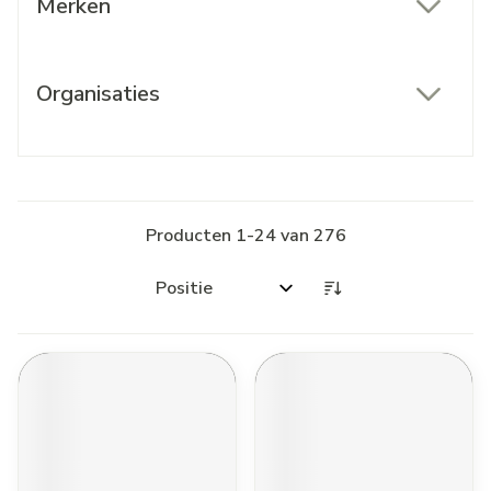
Merken
filter
Organisaties
filter
Producten
1
-
24
van
276
Sorteer op: