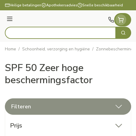
Ga naar de inhoud
Veilige betalingen
Apothekersadvies
Snelle beschikbaarheid
Menu
Zoek
Product, merk, categorie...
Home
/
Schoonheid, verzorging en hygiëne
/
Zonnebescherming
SPF 50 Zeer hoge
beschermingsfactor
Filteren
Doorgaan naar productlijst
Prijs
filter