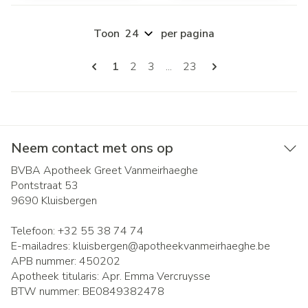
Toon
per pagina
Pagina's
U lees momenteel pagina
Pagina
Pagina
Pagina
1
2
3
...
23
Neem contact met ons op
BVBA Apotheek Greet Vanmeirhaeghe
Pontstraat 53
9690
Kluisbergen
Telefoon:
+32 55 38 74 74
E-mailadres:
kluisbergen@
apotheekvanmeirhaeghe.be
APB nummer:
450202
Apotheek titularis:
Apr. Emma Vercruysse
BTW nummer:
BE0849382478