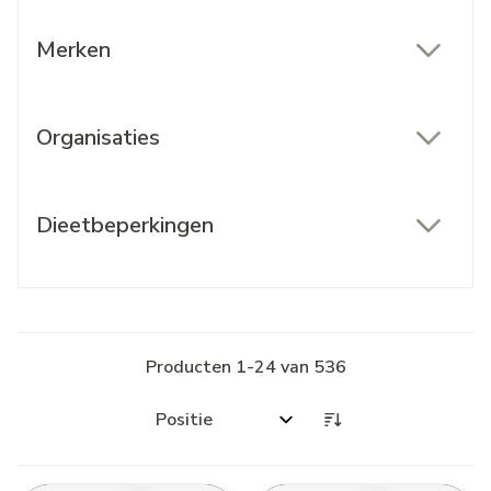
Merken
filter
Organisaties
filter
Dieetbeperkingen
filter
Producten
1
-
24
van
536
Sorteer op: