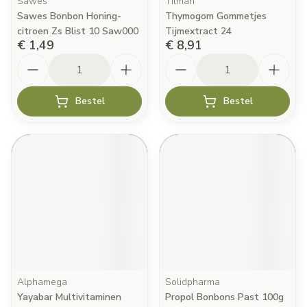
Sawes
Tilman
Sawes Bonbon Honing-
Thymogom Gommetjes
citroen Zs Blist 10 Saw000
Tijmextract 24
€ 1,49
€ 8,91
Aantal
Aantal
Bestel
Bestel
Alphamega
Solidpharma
Yayabar Multivitaminen
Propol Bonbons Past 100g