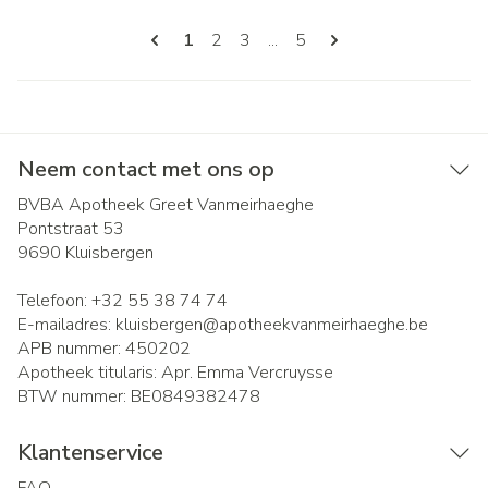
Pagina's
U lees momenteel pagina
Pagina
Pagina
Pagina
1
2
3
...
5
Neem contact met ons op
BVBA Apotheek Greet Vanmeirhaeghe
Pontstraat 53
9690
Kluisbergen
Telefoon:
+32 55 38 74 74
E-mailadres:
kluisbergen@
apotheekvanmeirhaeghe.be
APB nummer:
450202
Apotheek titularis:
Apr. Emma Vercruysse
BTW nummer:
BE0849382478
Klantenservice