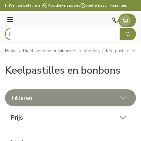
Ga naar de inhoud
Veilige betalingen
Apothekersadvies
Snelle beschikbaarheid
Menu
Zoek
Product, merk, categorie...
Home
/
Dieet, voeding en vitamines
/
Voeding
/
Keelpastilles en
Keelpastilles en bonbons
Filteren
Doorgaan naar productlijst
Prijs
filter