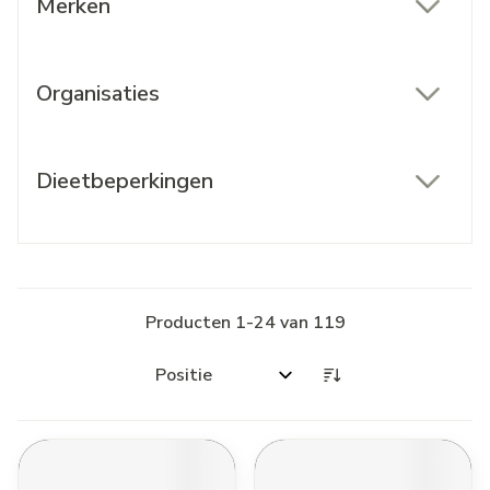
Merken
filter
Organisaties
filter
Dieetbeperkingen
filter
Producten
1
-
24
van
119
Sorteer op: