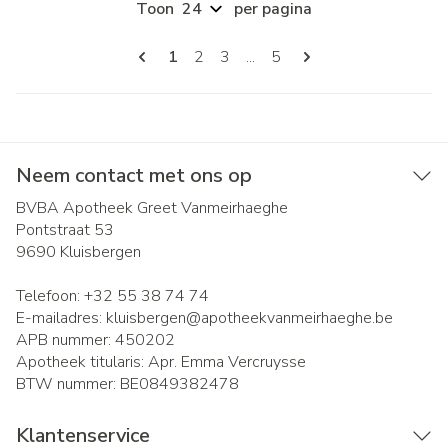
Toon
per pagina
Pagina's
U lees momenteel pagina
Pagina
Pagina
Pagina
1
2
3
...
5
Neem contact met ons op
BVBA Apotheek Greet Vanmeirhaeghe
Pontstraat 53
9690
Kluisbergen
Telefoon:
+32 55 38 74 74
E-mailadres:
kluisbergen@
apotheekvanmeirhaeghe.be
APB nummer:
450202
Apotheek titularis:
Apr. Emma Vercruysse
BTW nummer:
BE0849382478
Klantenservice