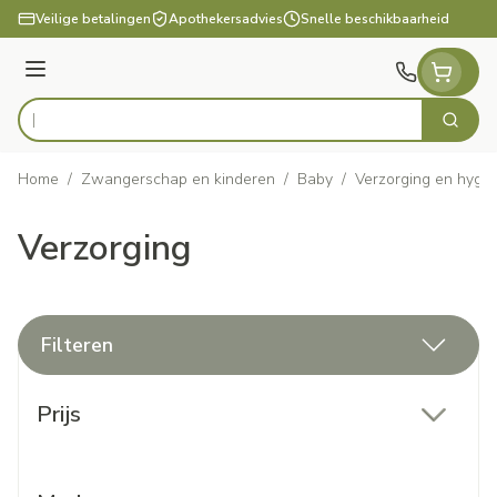
Ga naar de inhoud
Veilige betalingen
Apothekersadvies
Snelle beschikbaarheid
Menu
Zoek
Product, merk, categorie...
Home
/
Zwangerschap en kinderen
/
Baby
/
Verzorging en hygi
Verzorging
Filteren
Doorgaan naar productlijst
Prijs
filter