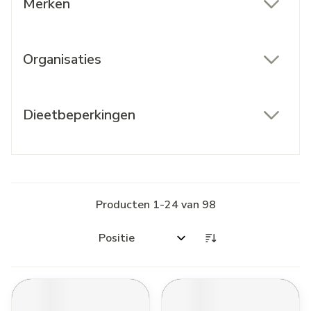
Merken
filter
Organisaties
filter
Dieetbeperkingen
filter
Producten
1
-
24
van
98
Sorteer op: