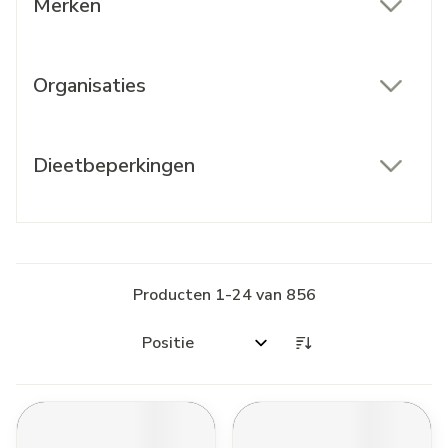
Merken
filter
Organisaties
filter
Dieetbeperkingen
filter
Producten
1
-
24
van
856
Sorteer op: