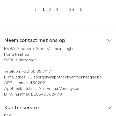
Pagina's
U lees momenteel pagina
Pagina
Pagina
Pagina
1
2
3
...
36
Neem contact met ons op
BVBA Apotheek Greet Vanmeirhaeghe
Pontstraat 53
9690
Kluisbergen
Telefoon:
+32 55 38 74 74
E-mailadres:
kluisbergen@
apotheekvanmeirhaeghe.be
APB nummer:
450202
Apotheek titularis:
Apr. Emma Vercruysse
BTW nummer:
BE0849382478
Klantenservice