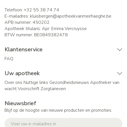
Telefoon:
+32 55 38 74 74
E-mailadres:
kluisbergen@
apotheekvanmeirhaeghe.be
APB nummer:
450202
Apotheek titularis:
Apr. Emma Vercruysse
BTW nummer:
BE0849382478
Klantenservice
FAQ
Uw apotheek
Over ons
Nuttige links
Gezondheidsnieuws
Apotheker van
wacht
Voorschrift
Zorgtarieven
Nieuwsbrief
Blijf op de hoogte van nieuwe producten en promoties
E-mail adres