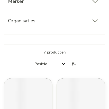
Merken
filter
Organisaties
filter
7
producten
Sorteer op: