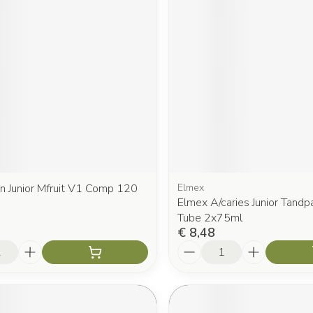
n Junior Mfruit V1 Comp 120
Elmex
Elmex A/caries Junior Tandp
Tube 2x75ml
€ 8,48
Aantal