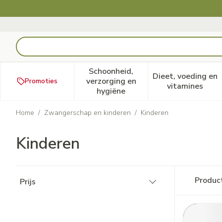
Ga naar de inhoud
Product, merk, categorie...
Schoonheid,
Dieet, voeding en
verzorging en
Promoties
Toon submenu voor Schoonheid
Toon subm
vitamines
hygiëne
Home
/
Zwangerschap en kinderen
/
Kinderen
Kinderen
Doorgaan naar productlijst
Produc
Prijs
filter