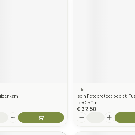
Isdin
Luizenkam
Isdin Fotoprotect.pediat. Fu
Ip50 50ml
€ 32,50
Aantal