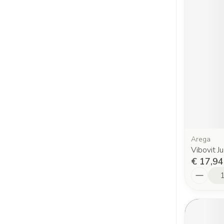
Arega
Vibovit J
€ 17,94
Aantal