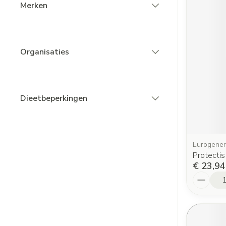
Merken
filter
Organisaties
filter
Dieetbeperkingen
filter
Eurogener
Protecti
€ 23,94
Aantal