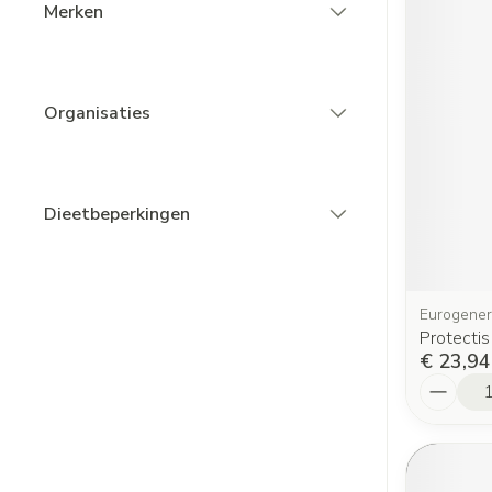
Merken
filter
Organisaties
filter
Dieetbeperkingen
filter
Eurogener
Protecti
€ 23,94
Aantal