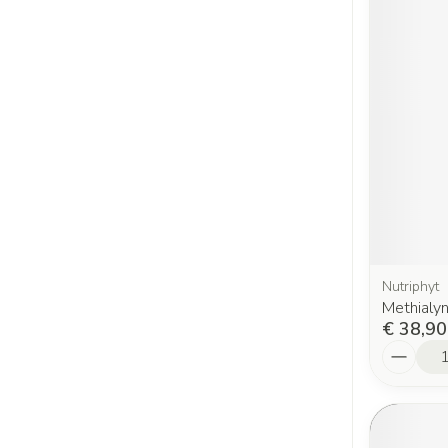
Nutriphyt
Methialy
€ 38,90
Aantal