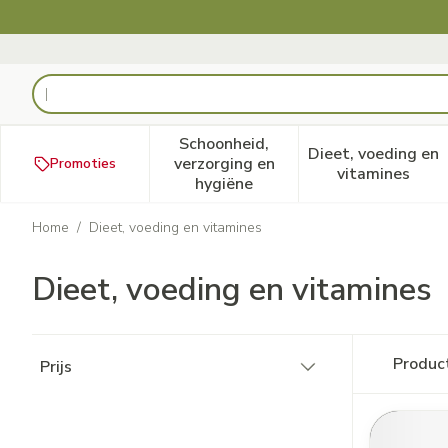
Ga naar de inhoud
Product, merk, categorie...
Schoonheid,
Dieet, voeding en
verzorging en
Promoties
Toon submenu voor Schoonheid
Toon subm
vitamines
hygiëne
Home
/
Dieet, voeding en vitamines
Dieet, voeding en vitamines
Doorgaan naar productlijst
Produc
Prijs
filter