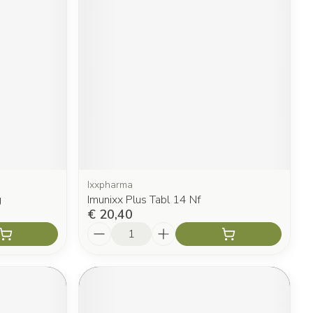
Ixxpharma
g
Imunixx Plus Tabl 14 Nf
€ 20,40
Aantal