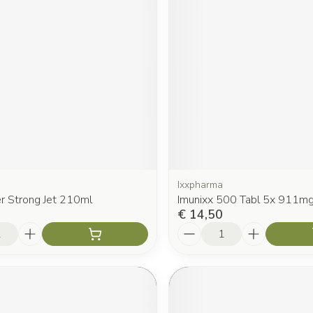
Ixxpharma
r Strong Jet 210ml
Imunixx 500 Tabl 5x 911m
€ 14,50
Aantal