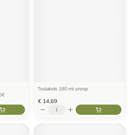
Toulakids 180 ml siroop
-5€
€ 14,69
Aantal