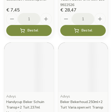
9922526
€ 7,45
€ 28,47
Aantal
Aantal
Bestel
Bestel
Advys
Advys
Handycup Beker Schuin
Beker Bekerhoud.250ml+2
Transp+2 Tuit.237ml
Tuit Varia.open.wit Transp