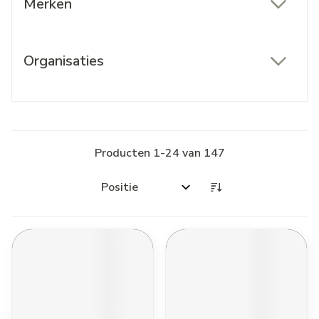
Merken
filter
Organisaties
filter
Producten
1
-
24
van
147
Sorteer op: