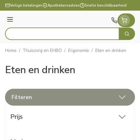
Ga naar de inhoud
Veilige betalingen
Apothekersadvies
Snelle beschikbaarheid
Menu
Zoek
Product, merk, categorie...
Home
/
Thuiszorg en EHBO
/
Ergonomie
/
Eten en drinken
Eten en drinken
Filteren
Doorgaan naar productlijst
Prijs
filter