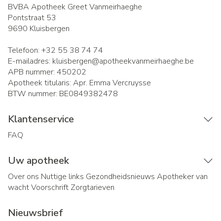
BVBA Apotheek Greet Vanmeirhaeghe
Pontstraat 53
9690
Kluisbergen
Telefoon:
+32 55 38 74 74
E-mailadres:
kluisbergen@
apotheekvanmeirhaeghe.be
APB nummer:
450202
Apotheek titularis:
Apr. Emma Vercruysse
BTW nummer:
BE0849382478
Klantenservice
FAQ
Uw apotheek
Over ons
Nuttige links
Gezondheidsnieuws
Apotheker van
wacht
Voorschrift
Zorgtarieven
Nieuwsbrief