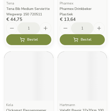
Tena
Pharmex
Tena Bib Medium Serviette
Pharmex Drinkbeker
Wegwerp 150 720511
Plastiek
€ 44,75
€ 13,64
Aantal
Aantal
Bestel
Bestel
Kela
Hartmann
Clickomat Flessenopener
Valafit Bavoir 37x70cm 100