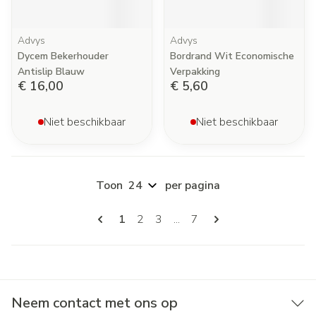
Advys
Advys
Dycem Bekerhouder
Bordrand Wit Economische
Antislip Blauw
Verpakking
€ 16,00
€ 5,60
Niet beschikbaar
Niet beschikbaar
Toon
per pagina
Pagina's
U lees momenteel pagina
Pagina
Pagina
Pagina
1
2
3
...
7
Neem contact met ons op