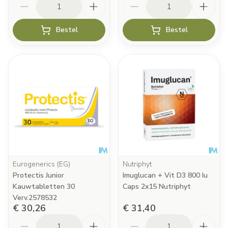
Bestel
Bestel
Eurogenerics (EG)
Nutriphyt
Protectis Junior
Imuglucan + Vit D3 800 Iu
Kauwtabletten 30
Caps 2x15 Nutriphyt
Verv.2578532
€ 30,26
€ 31,40
Aantal
Aantal