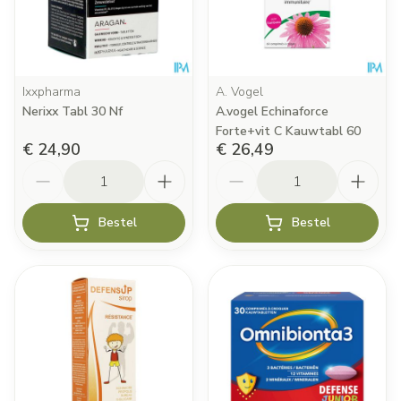
Ixxpharma
A. Vogel
Nerixx Tabl 30 Nf
A.vogel Echinaforce
Forte+vit C Kauwtabl 60
€ 24,90
€ 26,49
Aantal
Aantal
Bestel
Bestel