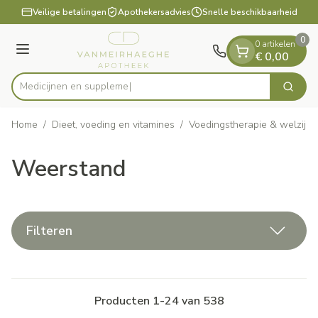
Dia 1 van 1
Ga naar de inhoud
Veilige betalingen
Apothekersadvies
Snelle beschikbaarheid
0
0 artikelen
Menu
€ 0,00
M
Zoek
Product, merk, categorie...
Home
/
Dieet, voeding en vitamines
/
Voedingstherapie & welzijn
Weerstand
Filteren
Producten
1
-
24
van
538