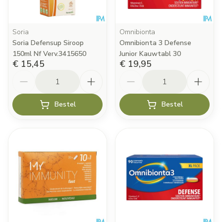
Soria
Omnibionta
Soria Defensup Siroop
Omnibionta 3 Defense
150ml Nf Verv.3415650
Junior Kauwtabl 30
€ 15,45
€ 19,95
Aantal
Aantal
Bestel
Bestel