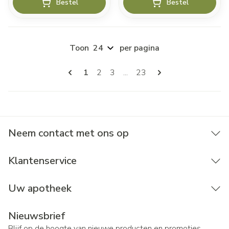
Bestel
Bestel
Toon
per pagina
Pagina's
U lees momenteel pagina
Pagina
Pagina
Pagina
1
2
3
...
23
Neem contact met ons op
Klantenservice
Uw apotheek
Nieuwsbrief
Blijf op de hoogte van nieuwe producten en promoties