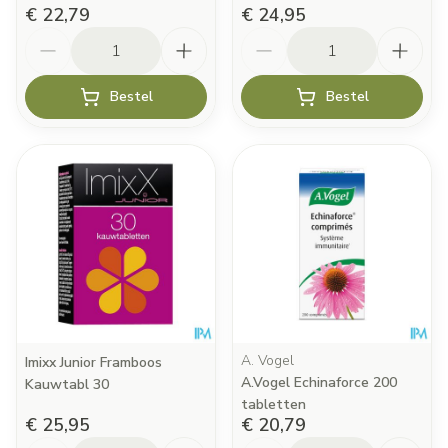
€ 22,79
€ 24,95
Aantal
Aantal
Bestel
Bestel
A. Vogel
Imixx Junior Framboos
A.Vogel Echinaforce 200
Kauwtabl 30
tabletten
€ 25,95
€ 20,79
Aantal
Aantal