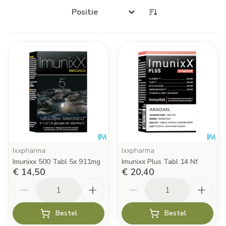
Sorteer op:
Ixxpharma
Ixxpharma
Imunixx 500 Tabl 5x 911mg
Imunixx Plus Tabl 14 Nf
€ 14,50
€ 20,40
Aantal
Aantal
Bestel
Bestel