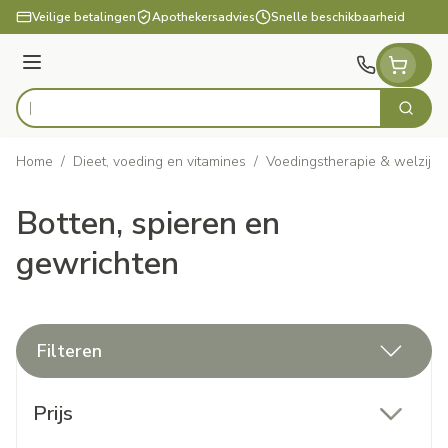
Ga naar de inhoud
Veilige betalingen
Apothekersadvies
Snelle beschikbaarheid
Menu
Zoek
Product, merk, categorie...
Home
/
Dieet, voeding en vitamines
/
Voedingstherapie & welzijn
Botten, spieren en
gewrichten
Filteren
Doorgaan naar productlijst
Prijs
filter