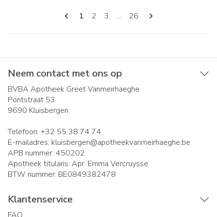
Pagina's
U lees momenteel pagina
Pagina
Pagina
Pagina
1
2
3
...
26
Neem contact met ons op
BVBA Apotheek Greet Vanmeirhaeghe
Pontstraat 53
9690
Kluisbergen
Telefoon:
+32 55 38 74 74
E-mailadres:
kluisbergen@
apotheekvanmeirhaeghe.be
APB nummer:
450202
Apotheek titularis:
Apr. Emma Vercruysse
BTW nummer:
BE0849382478
Klantenservice
FAQ