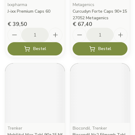
Ixxpharma
Metagenics
J-ixx Premium Caps 60
Curcudyn Forte Caps 90+15
27052 Metagenics
€ 39,50
€ 67,40
Aantal
Aantal
Bestel
Bestel
Trenker
Biocondil, Trenker
Mobilityl Max Tabl 90+15 Nf
Biocondil Nc2 Filmomh Tabl