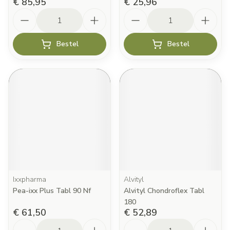
€ 85,95
€ 25,96
Aantal
Aantal
Bestel
Bestel
Ixxpharma
Alvityl
Pea-ixx Plus Tabl 90 Nf
Alvityl Chondroflex Tabl
180
€ 61,50
€ 52,89
Aantal
Aantal