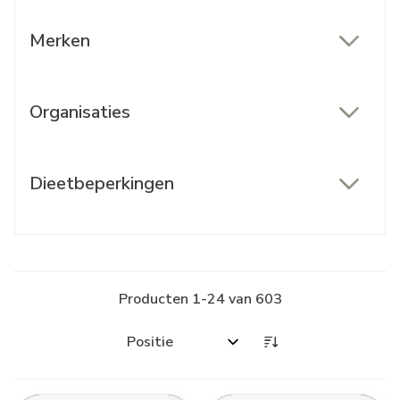
Merken
filter
Organisaties
filter
Dieetbeperkingen
filter
Producten
1
-
24
van
603
Sorteer op: