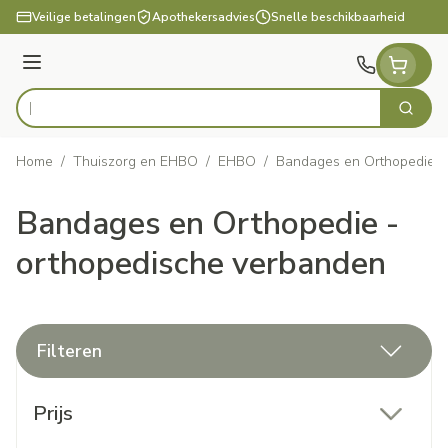
Ga naar de inhoud
Veilige betalingen
Apothekersadvies
Snelle beschikbaarheid
Menu
Zoek
Product, merk, categorie...
Home
/
Thuiszorg en EHBO
/
EHBO
/
Bandages en Orthopedie -
Bandages en Orthopedie -
orthopedische verbanden
Filteren
Doorgaan naar productlijst
Prijs
filter