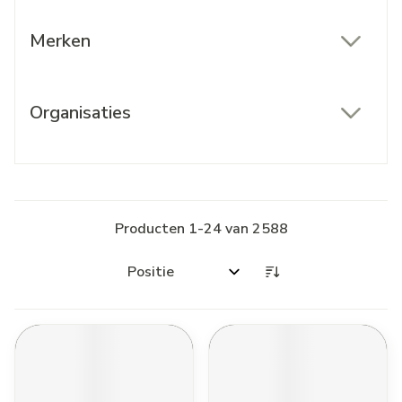
Merken
filter
Organisaties
filter
Producten
1
-
24
van
2588
Sorteer op: