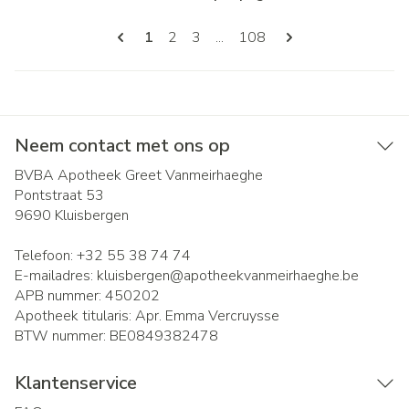
Pagina's
U lees momenteel pagina
Pagina
Pagina
Pagina
1
2
3
...
108
Neem contact met ons op
BVBA Apotheek Greet Vanmeirhaeghe
Pontstraat 53
9690
Kluisbergen
Telefoon:
+32 55 38 74 74
E-mailadres:
kluisbergen@
apotheekvanmeirhaeghe.be
APB nummer:
450202
Apotheek titularis:
Apr. Emma Vercruysse
BTW nummer:
BE0849382478
Klantenservice