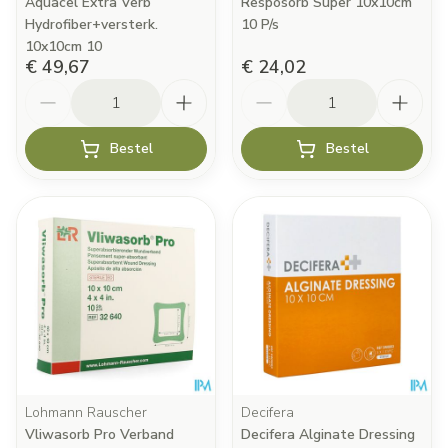
Aquacel Extra Verb
Resposorb Super 10x10cm
Hydrofiber+versterk.
10 P/s
10x10cm 10
€ 49,67
€ 24,02
Aantal
Aantal
Bestel
Bestel
Lohmann Rauscher
Decifera
Vliwasorb Pro Verband
Decifera Alginate Dressing