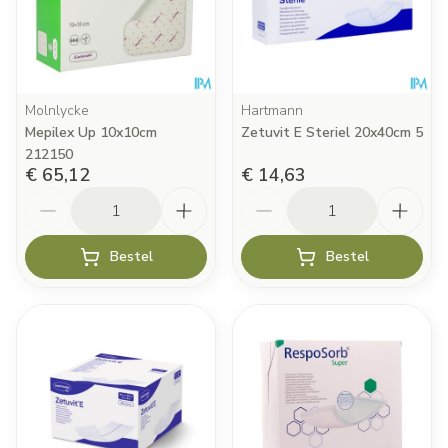
Molnlycke
Hartmann
Mepilex Up 10x10cm
Zetuvit E Steriel 20x40cm 5
212150
€ 65,12
€ 14,63
Aantal
Aantal
Bestel
Bestel