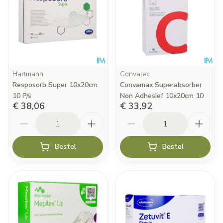
Hartmann
Convatec
Resposorb Super 10x20cm
Convamax Superabsorber
10 P/s
Non Adhesief 10x20cm 10
€ 38,06
€ 33,92
Aantal
Aantal
Bestel
Bestel