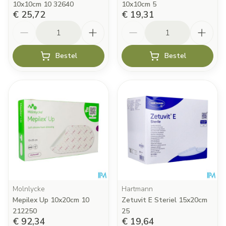
10x10cm 10 32640
10x10cm 5
€ 25,72
€ 19,31
Aantal
Aantal
Bestel
Bestel
Molnlycke
Hartmann
Mepilex Up 10x20cm 10
Zetuvit E Steriel 15x20cm
212250
25
€ 92,34
€ 19,64