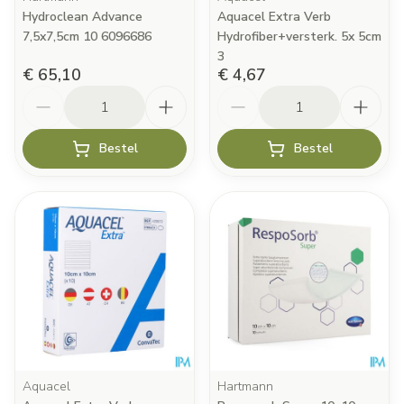
Hydroclean Advance
Aquacel Extra Verb
7,5x7,5cm 10 6096686
Hydrofiber+versterk. 5x 5cm
3
€ 65,10
€ 4,67
Aantal
Aantal
Bestel
Bestel
Aquacel
Hartmann