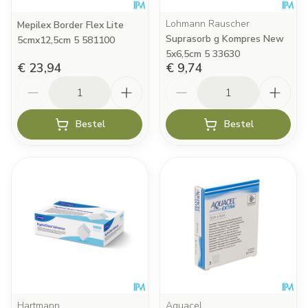
Lohmann Rauscher
Mepilex Border Flex Lite
Suprasorb g Kompres New
5cmx12,5cm 5 581100
5x6,5cm 5 33630
€ 23,94
€ 9,74
Aantal
Aantal
Bestel
Bestel
Hartmann
Aquacel