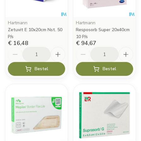
Hartmann
Hartmann
Zetuvit E 10x20cm Nst. 50
Resposorb Super 20x40cm
P/s
10 P/s
€ 16,48
€ 94,67
Aantal
Aantal
Bestel
Bestel