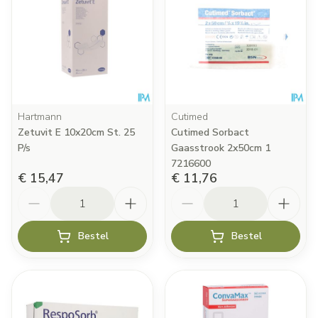
Hartmann
Cutimed
Zetuvit E 10x20cm St. 25
Cutimed Sorbact
P/s
Gaasstrook 2x50cm 1
7216600
€ 15,47
€ 11,76
Aantal
Aantal
Bestel
Bestel