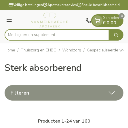
Dia 1 van 1
Ga naar de inhoud
Veilige betalingen
Apothekersadvies
Snelle beschikbaarheid
0
0 artikelen
Menu
€ 0,00
Med
Zoek
Product, merk, categorie...
Home
/
Thuiszorg en EHBO
/
Wondzorg
/
Gespecialiseerde won
Sterk absorberend
Filteren
Producten
1
-
24
van
160