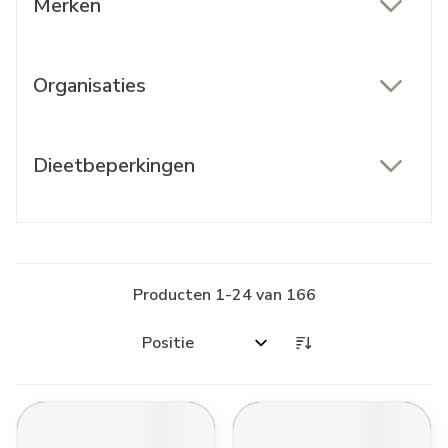
Merken
filter
Organisaties
filter
Dieetbeperkingen
filter
Producten
1
-
24
van
166
Sorteer op: