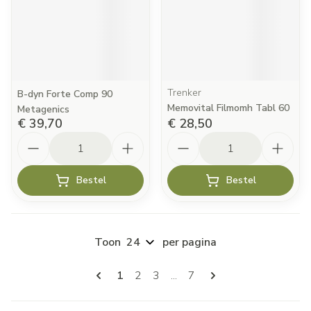
Trenker
B-dyn Forte Comp 90
Memovital Filmomh Tabl 60
Metagenics
€ 39,70
€ 28,50
Aantal
Aantal
Bestel
Bestel
Toon
per pagina
Pagina's
U lees momenteel pagina
Pagina
Pagina
Pagina
1
2
3
...
7