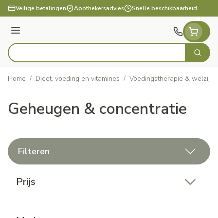
Ga naar de inhoud
Veilige betalingen
Apothekersadvies
Snelle beschikbaarheid
Menu
Zoek
Product, merk, categorie...
Home
/
Dieet, voeding en vitamines
/
Voedingstherapie & welzijn
Geheugen & concentratie
Filteren
Doorgaan naar productlijst
Prijs
filter