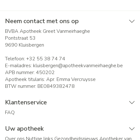
Neem contact met ons op
BVBA Apotheek Greet Vanmeirhaeghe
Pontstraat 53
9690
Kluisbergen
Telefoon:
+32 55 38 74 74
E-mailadres:
kluisbergen@
apotheekvanmeirhaeghe.be
APB nummer:
450202
Apotheek titularis:
Apr. Emma Vercruysse
BTW nummer:
BE0849382478
Klantenservice
FAQ
Uw apotheek
Over ons
Nuttige links
Gezondheidsnieuws
Apotheker van