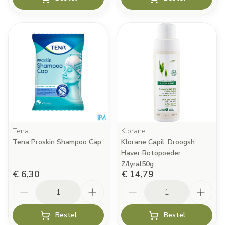
Tena
Klorane
Tena Proskin Shampoo Cap
Klorane Capil. Droogsh
Haver Rotopoeder
Z/lyral50g
€ 6,30
€ 14,79
Aantal
Aantal
Bestel
Bestel