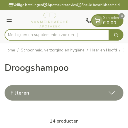
Dia 1 van 1
Ga naar de inhoud
Veilige betalingen
Apothekersadvies
Snelle beschikbaarheid
0
0 artikelen
Menu
€ 0,00
Medicijnen en supplementen zo
Zoek
Product, merk, categorie...
Home
/
Schoonheid, verzorging en hygiëne
/
Haar en Hoofd
/
Dr
Droogshampoo
Filteren
14
producten