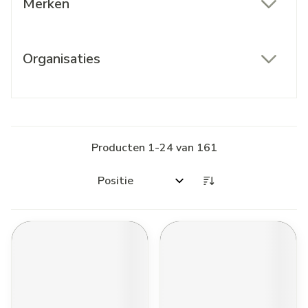
Merken
filter
Organisaties
filter
Producten
1
-
24
van
161
Sorteer op: