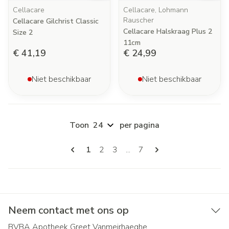
Cellacare
Cellacare, Lohmann
Rauscher
Cellacare Gilchrist Classic
Cellacare Halskraag Plus 2
Size 2
11cm
€ 41,19
€ 24,99
Niet beschikbaar
Niet beschikbaar
Toon
per pagina
Pagina's
U lees momenteel pagina
Pagina
Pagina
Pagina
1
2
3
...
7
Neem contact met ons op
BVBA Apotheek Greet Vanmeirhaeghe