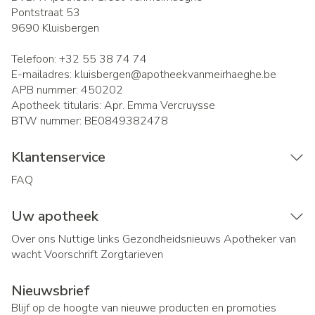
Pontstraat 53
9690
Kluisbergen
Telefoon:
+32 55 38 74 74
E-mailadres:
kluisbergen@
apotheekvanmeirhaeghe.be
APB nummer:
450202
Apotheek titularis:
Apr. Emma Vercruysse
BTW nummer:
BE0849382478
Klantenservice
FAQ
Uw apotheek
Over ons
Nuttige links
Gezondheidsnieuws
Apotheker van
wacht
Voorschrift
Zorgtarieven
Nieuwsbrief
Blijf op de hoogte van nieuwe producten en promoties