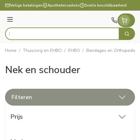
Ga naar de inhoud
Veilige betalingen
Apothekersadvies
Snelle beschikbaarheid
Menu
Zoek
Product, merk, categorie...
Home
/
Thuiszorg en EHBO
/
EHBO
/
Bandages en Orthopedie -
Nek en schouder
Filteren
Doorgaan naar productlijst
Prijs
filter