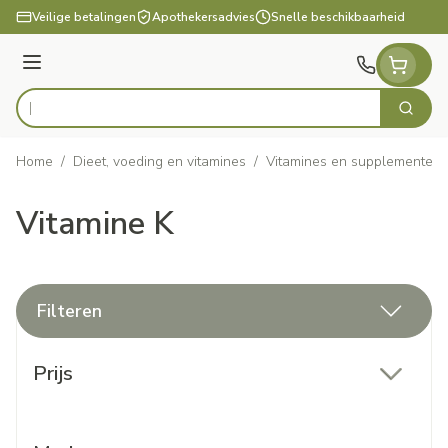
Ga naar de inhoud
Veilige betalingen
Apothekersadvies
Snelle beschikbaarheid
Menu
Zoek
Product, merk, categorie...
Home
/
Dieet, voeding en vitamines
/
Vitamines en supplementen
Vitamine K
Filteren
Doorgaan naar productlijst
Prijs
filter