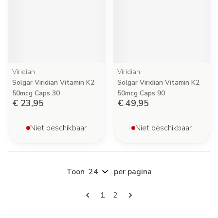
Viridian
Viridian
Solgar Viridian Vitamin K2
Solgar Viridian Vitamin K2
50mcg Caps 30
50mcg Caps 90
€ 23,95
€ 49,95
Niet beschikbaar
Niet beschikbaar
Toon
per pagina
Pagina's
U lees momenteel pagina
Pagina
1
2