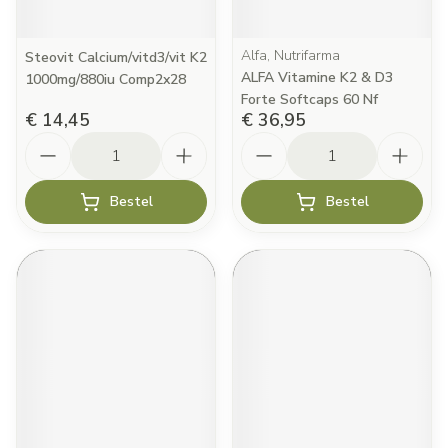
Alfa, Nutrifarma
Steovit Calcium/vitd3/vit K2
ALFA Vitamine K2 & D3
1000mg/880iu Comp2x28
Forte Softcaps 60 Nf
€ 14,45
€ 36,95
Aantal
Aantal
Bestel
Bestel