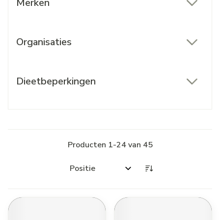
Merken
filter
Organisaties
filter
Dieetbeperkingen
filter
Producten
1
-
24
van
45
Sorteer op: