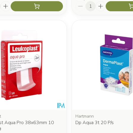
Aantal
t
Hartmann
ast Aqua Pro 38x63mm 10
Dp Aqua 3t 20 P/s
9