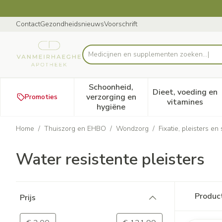
Ga naar de inhoud
Dia 1 van 1
Contact
Gezondheidsnieuws
Voorschrift
Me
Product, merk, categorie...
Schoonheid,
Dieet, voeding en
verzorging en
Promoties
Toon submenu voor Schoonheid
Toon subm
vitamines
hygiëne
Home
/
Thuiszorg en EHBO
/
Wondzorg
/
Fixatie, pleisters en
Water resistente pleisters
Doorgaan naar productlijst
Produc
Prijs
filter