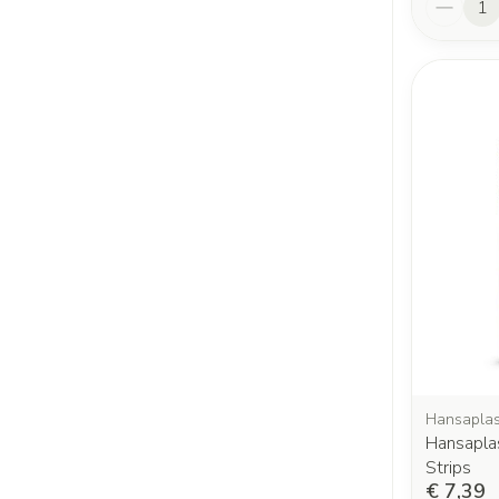
Hansaplas
Hansapla
Strips
€ 7,39