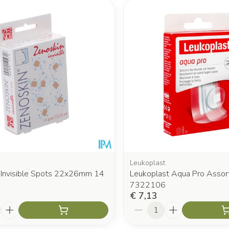
 en maximale prijswaarden aan te passen.
Leukoplast
 Invisible Spots 22x26mm 14
Leukoplast Aqua Pro Assor
7322106
€ 7,13
Aantal