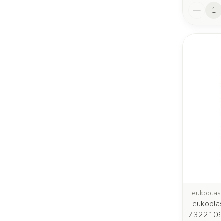
Aantal
Leukoplas
Leukopl
732210