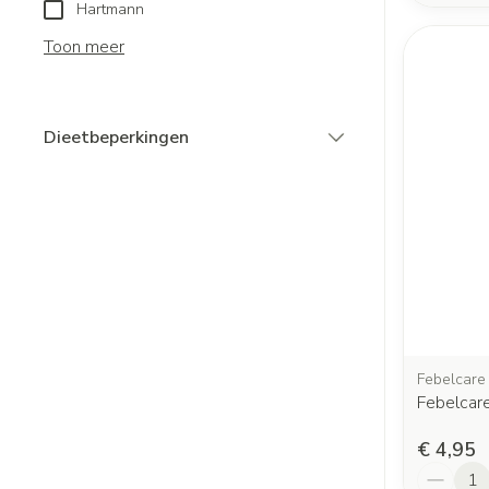
Hartmann
Toon meer
Dieetbeperkingen
filter
Febelcare
Febelcar
€ 4,95
Aantal