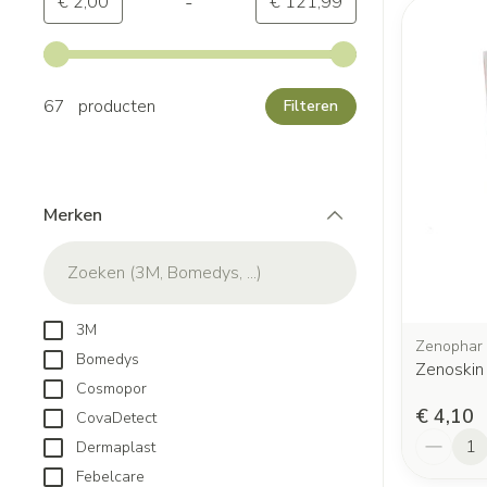
-
Minimumwaarde
Maximale waarde
€ 2,00
€ 121,99
Gebruik de pijltjestoetsen links en rechts om de minimale
67 producten
Filteren
Merken
filter
3M
Zenophar
Bomedys
Zenoskin
Cosmopor
€ 4,10
CovaDetect
Aantal
Dermaplast
Febelcare