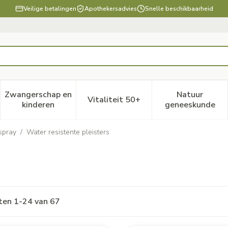
Veilige betalingen
Apothekersadvies
Snelle beschikbaarheid
Zwangerschap en
Natuur
Vitaliteit 50+
, verzorging en hygiëne categorie
enu voor Dieet, voeding en vitamines categorie
Toon submenu voor Zwangerschap en kinderen ca
Toon submenu voor Vitaliteit
Toon subm
kinderen
geneeskunde
 spray
/
Water resistente pleisters
ten
1
-
24
van
67