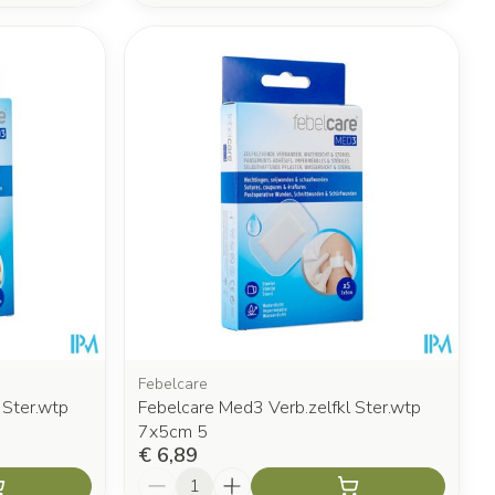
Febelcare
 Ster.wtp
Febelcare Med3 Verb.zelfkl Ster.wtp
7x5cm 5
€ 6,89
Aantal