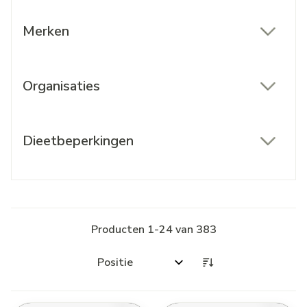
Merken
filter
Organisaties
filter
Dieetbeperkingen
filter
Producten
1
-
24
van
383
Sorteer op: