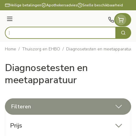
Ga naar de inhoud
Veilige betalingen
Apothekersadvies
Snelle beschikbaarheid
Menu
Zoek
Product, merk, categorie...
Home
/
Thuiszorg en EHBO
/
Diagnosetesten en meetapparatuur
Diagnosetesten en
meetapparatuur
Filteren
Doorgaan naar productlijst
Prijs
filter