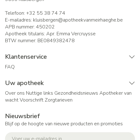
Telefoon:
+32 55 38 74 74
E-mailadres:
kluisbergen@
apotheekvanmeirhaeghe.be
APB nummer:
450202
Apotheek titularis:
Apr. Emma Vercruysse
BTW nummer:
BE0849382478
Klantenservice
FAQ
Uw apotheek
Over ons
Nuttige links
Gezondheidsnieuws
Apotheker van
wacht
Voorschrift
Zorgtarieven
Nieuwsbrief
Blijf op de hoogte van nieuwe producten en promoties
E-mail adres