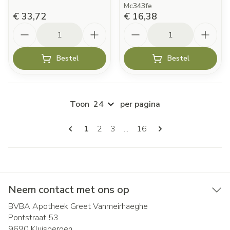
Mc343fe
€ 33,72
€ 16,38
Aantal
Aantal
Bestel
Bestel
Toon
per pagina
Pagina's
U lees momenteel pagina
Pagina
Pagina
Pagina
1
2
3
...
16
Neem contact met ons op
BVBA Apotheek Greet Vanmeirhaeghe
Pontstraat 53
9690
Kluisbergen