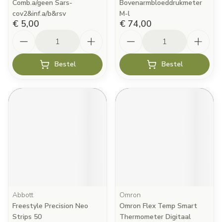
Comb.a/geen Sars-
Bovenarmbloeddrukmeter
cov2&inf.a/b&rsv
M-l
€ 5,00
€ 74,00
Aantal
Aantal
Bestel
Bestel
Abbott
Omron
Freestyle Precision Neo
Omron Flex Temp Smart
Strips 50
Thermometer Digitaal