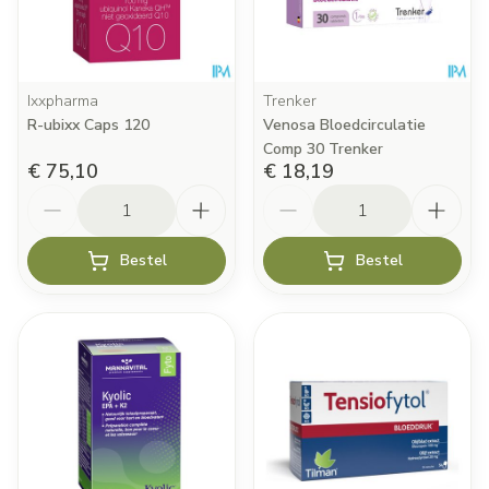
Ixxpharma
Trenker
R-ubixx Caps 120
Venosa Bloedcirculatie
Comp 30 Trenker
€ 75,10
€ 18,19
Aantal
Aantal
Bestel
Bestel