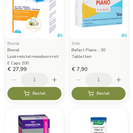
Bional
Smb
Bional
Befact Piano - 30
Look+mistel+meidoorn+vit
Tabletten
E Caps 200
€ 27,99
€ 7,90
Aantal
Aantal
Bestel
Bestel