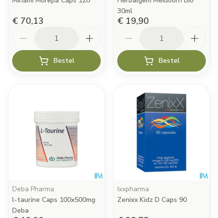
Minami Morepa Caps 120
Herbalgem Meidoorn Bio
30ml
€ 70,13
€ 19,90
Aantal
Aantal
Bestel
Bestel
Deba Pharma
Ixxpharma
l-taurine Caps 100x500mg
Zenixx Kidz D Caps 90
Deba