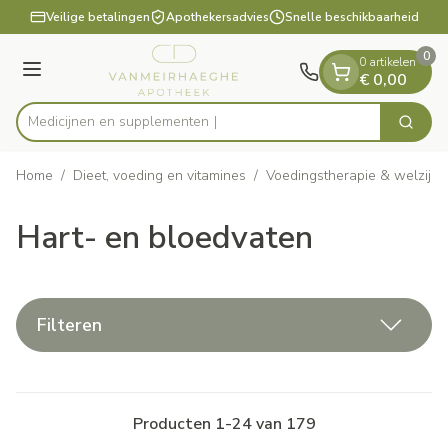
Dia 1 van 1
Ga naar de inhoud
Veilige betalingen
Apothekersadvies
Snelle beschikbaarheid
0
0 artikelen
Menu
€ 0,00
Medicij
Zoek
Product, merk, categorie...
Home
/
Dieet, voeding en vitamines
/
Voedingstherapie & welzijn
Hart- en bloedvaten
Filteren
Producten
1
-
24
van
179