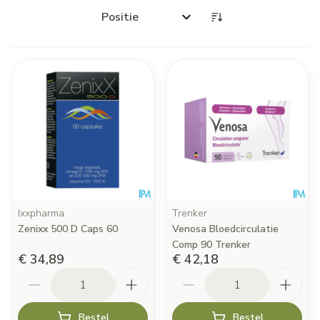
Sorteer op:
Ixxpharma
Trenker
Zenixx 500 D Caps 60
Venosa Bloedcirculatie
Comp 90 Trenker
€ 34,89
€ 42,18
Aantal
Aantal
Bestel
Bestel