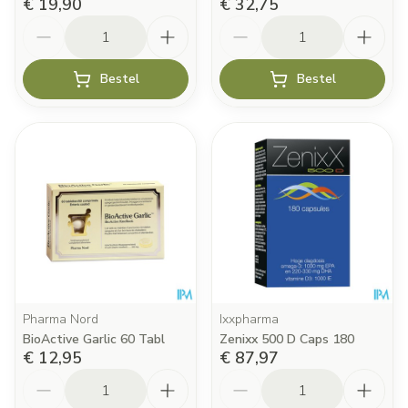
€ 19,90
€ 32,75
Aantal
Aantal
Bestel
Bestel
Pharma Nord
Ixxpharma
BioActive Garlic 60 Tabl
Zenixx 500 D Caps 180
€ 12,95
€ 87,97
Aantal
Aantal