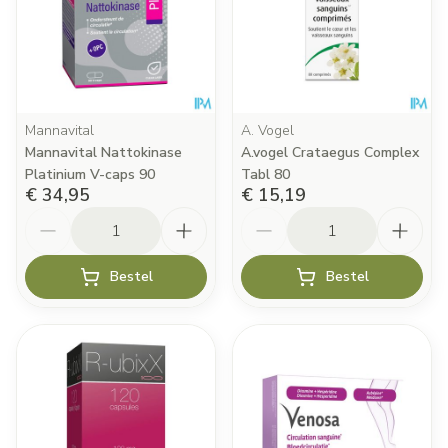
Mannavital
A. Vogel
Mannavital Nattokinase
A.vogel Crataegus Complex
Platinium V-caps 90
Tabl 80
€ 34,95
€ 15,19
Aantal
Aantal
Bestel
Bestel