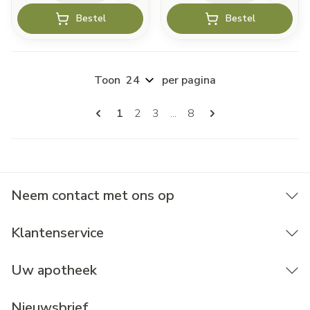
Bestel
Bestel
Toon
per pagina
Pagina's
U lees momenteel pagina
Pagina
Pagina
Pagina
1
2
3
...
8
Neem contact met ons op
Klantenservice
Uw apotheek
Nieuwsbrief