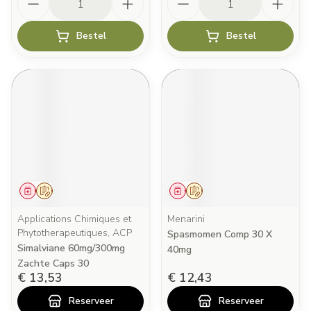
Bestel
Bestel
Geneesmiddel
Op voorschrift
Geneesmiddel
Op voorschrift
Applications Chimiques et
Menarini
Phytotherapeutiques, ACP
Spasmomen Comp 30 X
Simalviane 60mg/300mg
40mg
Zachte Caps 30
€ 13,53
€ 12,43
Reserveer
Reserveer