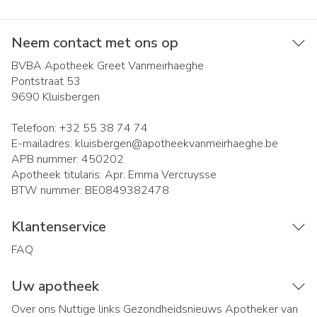
Neem contact met ons op
BVBA Apotheek Greet Vanmeirhaeghe
Pontstraat 53
9690
Kluisbergen
Telefoon:
+32 55 38 74 74
E-mailadres:
kluisbergen@
apotheekvanmeirhaeghe.be
APB nummer:
450202
Apotheek titularis:
Apr. Emma Vercruysse
BTW nummer:
BE0849382478
Klantenservice
FAQ
Uw apotheek
Over ons
Nuttige links
Gezondheidsnieuws
Apotheker van