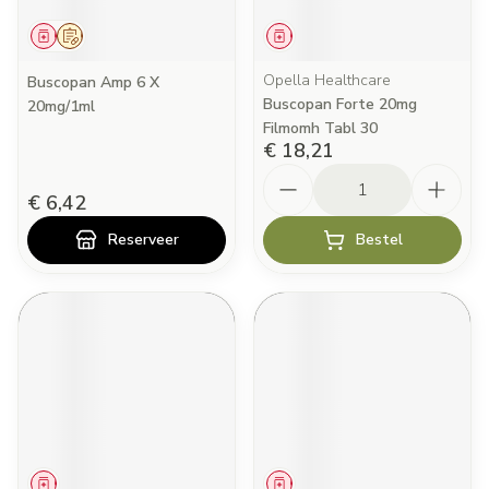
Geneesmiddel
Op voorschrift
Geneesmiddel
Opella Healthcare
Buscopan Amp 6 X
Buscopan Forte 20mg
20mg/1ml
Filmomh Tabl 30
€ 18,21
Aantal
€ 6,42
Reserveer
Bestel
Geneesmiddel
Geneesmiddel