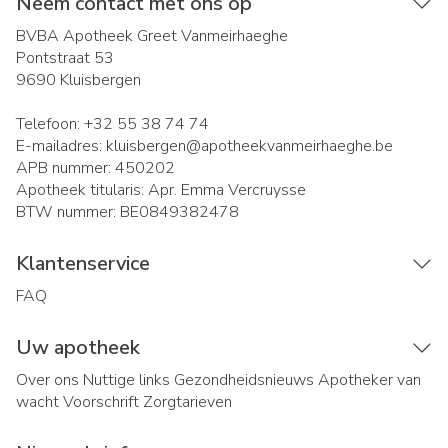
Neem contact met ons op
BVBA Apotheek Greet Vanmeirhaeghe
Pontstraat 53
9690
Kluisbergen
Telefoon:
+32 55 38 74 74
E-mailadres:
kluisbergen@
apotheekvanmeirhaeghe.be
APB nummer:
450202
Apotheek titularis:
Apr. Emma Vercruysse
BTW nummer:
BE0849382478
Klantenservice
FAQ
Uw apotheek
Over ons
Nuttige links
Gezondheidsnieuws
Apotheker van
wacht
Voorschrift
Zorgtarieven