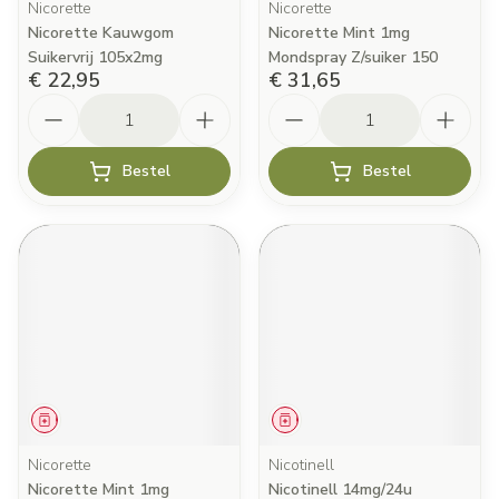
Nicorette
Nicorette
Nicorette Kauwgom
Nicorette Mint 1mg
Suikervrij 105x2mg
Mondspray Z/suiker 150
€ 22,95
€ 31,65
Aantal
Aantal
Bestel
Bestel
Geneesmiddel
Geneesmiddel
Nicorette
Nicotinell
Nicorette Mint 1mg
Nicotinell 14mg/24u