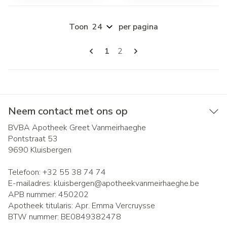
Toon
per pagina
Pagina's
U lees momenteel pagina
Pagina
1
2
Neem contact met ons op
BVBA Apotheek Greet Vanmeirhaeghe
Pontstraat 53
9690
Kluisbergen
Telefoon:
+32 55 38 74 74
E-mailadres:
kluisbergen@
apotheekvanmeirhaeghe.be
APB nummer:
450202
Apotheek titularis:
Apr. Emma Vercruysse
BTW nummer:
BE0849382478