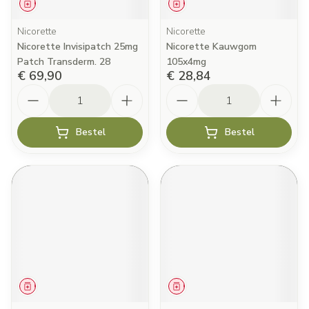
Geneesmiddel
Geneesmiddel
Nicorette
Nicorette
Nicorette Invisipatch 25mg
Nicorette Kauwgom
Patch Transderm. 28
105x4mg
€ 69,90
€ 28,84
Aantal
Aantal
Bestel
Bestel
Geneesmiddel
Geneesmiddel