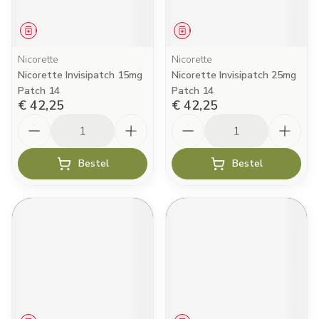
Geneesmiddel
Geneesmiddel
Nicorette
Nicorette
Nicorette Invisipatch 15mg
Nicorette Invisipatch 25mg
Patch 14
Patch 14
€ 42,25
€ 42,25
Aantal
Aantal
Bestel
Bestel