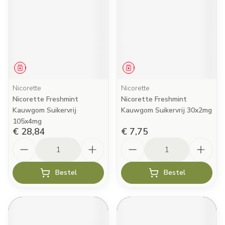
Geneesmiddel
Geneesmiddel
Nicorette
Nicorette
Nicorette Freshmint
Nicorette Freshmint
Kauwgom Suikervrij
Kauwgom Suikervrij 30x2mg
105x4mg
€ 28,84
€ 7,75
Aantal
Aantal
Bestel
Bestel