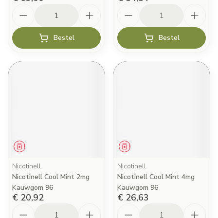
Aantal
Aantal
Bestel
Bestel
Geneesmiddel
Geneesmiddel
Nicotinell
Nicotinell
Nicotinell Cool Mint 2mg
Nicotinell Cool Mint 4mg
Kauwgom 96
Kauwgom 96
€ 20,92
€ 26,63
Aantal
Aantal