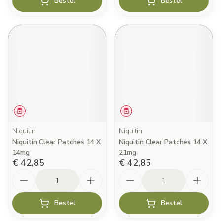
Bestel
Bestel
Geneesmiddel
Geneesmiddel
Niquitin
Niquitin
Niquitin Clear Patches 14 X
Niquitin Clear Patches 14 X
14mg
21mg
€ 42,85
€ 42,85
Aantal
Aantal
Bestel
Bestel