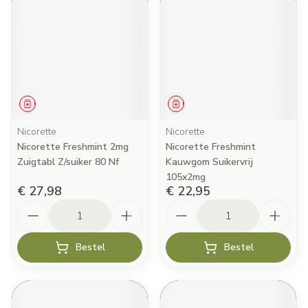
Geneesmiddel
Geneesmiddel
Nicorette
Nicorette
Nicorette Freshmint 2mg
Nicorette Freshmint
Zuigtabl Z/suiker 80 Nf
Kauwgom Suikervrij
105x2mg
€ 27,98
€ 22,95
Aantal
Aantal
Bestel
Bestel