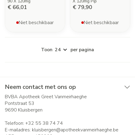
90 X 120mg
X 120mg Pip
€ 66,01
€ 79,90
Niet beschikbaar
Niet beschikbaar
Toon
per pagina
Neem contact met ons op
BVBA Apotheek Greet Vanmeirhaeghe
Pontstraat 53
9690
Kluisbergen
Telefoon:
+32 55 38 74 74
E-mailadres:
kluisbergen@
apotheekvanmeirhaeghe.be