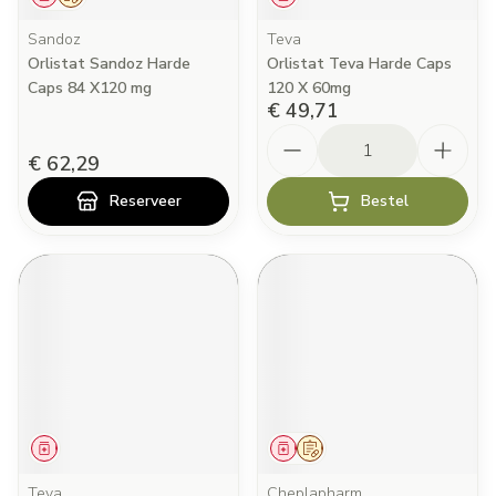
Sandoz
Teva
Orlistat Sandoz Harde
Orlistat Teva Harde Caps
Caps 84 X120 mg
120 X 60mg
€ 49,71
Aantal
€ 62,29
Reserveer
Bestel
Geneesmiddel
Geneesmiddel
Op voorschrift
Teva
Cheplapharm