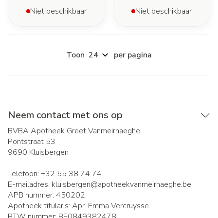
Niet beschikbaar
Niet beschikbaar
Toon
per pagina
Neem contact met ons op
BVBA Apotheek Greet Vanmeirhaeghe
Pontstraat 53
9690
Kluisbergen
Telefoon:
+32 55 38 74 74
E-mailadres:
kluisbergen@
apotheekvanmeirhaeghe.be
APB nummer:
450202
Apotheek titularis:
Apr. Emma Vercruysse
BTW nummer:
BE0849382478