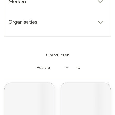
Merken
filter
Organisaties
filter
8
producten
Sorteer op: