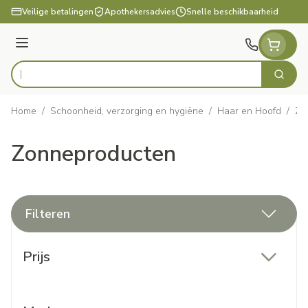
Ga naar de inhoud
Veilige betalingen
Apothekersadvies
Snelle beschikbaarheid
Menu
Zoek
Product, merk, categorie...
Home
/
Schoonheid, verzorging en hygiëne
/
Haar en Hoofd
/
Zo
Zonneproducten
Filteren
Doorgaan naar productlijst
Prijs
filter