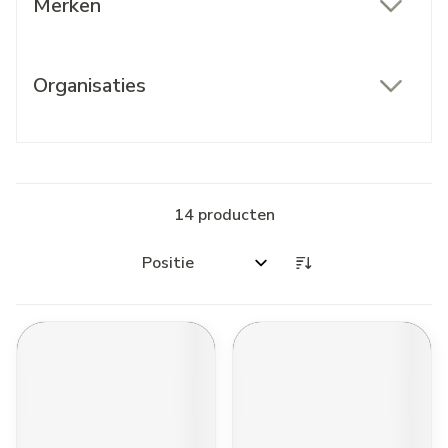
Merken
filter
Organisaties
filter
14
producten
Sorteer op: