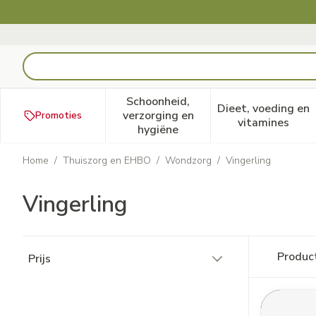
Ga naar de inhoud
Product, merk, categorie...
Schoonheid,
Dieet, voeding en
verzorging en
Promoties
Toon submenu voor Schoonheid
Toon subm
vitamines
hygiëne
Home
/
Thuiszorg en EHBO
/
Wondzorg
/
Vingerling
Vingerling
Doorgaan naar productlijst
Produc
Prijs
filter