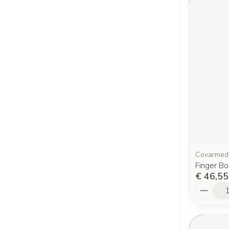
Covarmed
Finger B
€ 46,55
Aantal