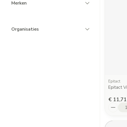
Merken
filter
Organisaties
filter
Epitact
Epitact 
€ 11,71
Aantal