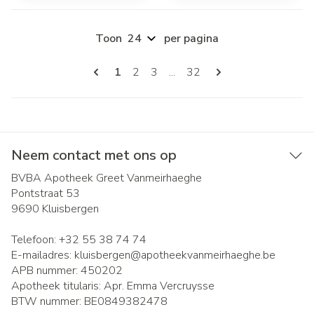
Toon
per pagina
Pagina's
U lees momenteel pagina
Pagina
Pagina
Pagina
1
2
3
...
32
Neem contact met ons op
BVBA Apotheek Greet Vanmeirhaeghe
Pontstraat 53
9690
Kluisbergen
Telefoon:
+32 55 38 74 74
E-mailadres:
kluisbergen@
apotheekvanmeirhaeghe.be
APB nummer:
450202
Apotheek titularis:
Apr. Emma Vercruysse
BTW nummer:
BE0849382478