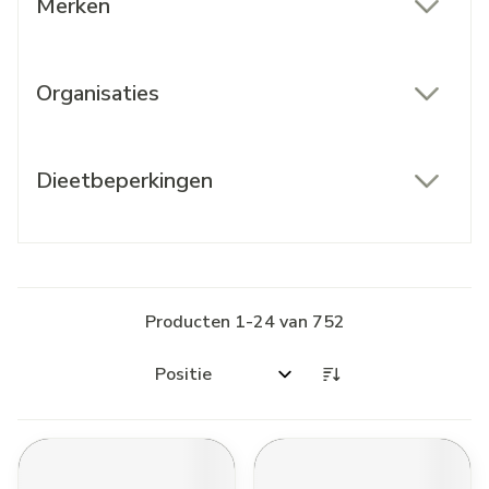
Merken
filter
Organisaties
filter
Dieetbeperkingen
filter
Producten
1
-
24
van
752
Sorteer op: