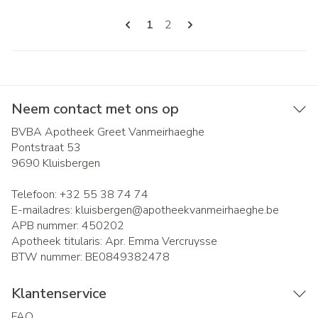
Pagina's
U lees momenteel pagina
Pagina
1
2
Neem contact met ons op
BVBA Apotheek Greet Vanmeirhaeghe
Pontstraat 53
9690
Kluisbergen
Telefoon:
+32 55 38 74 74
E-mailadres:
kluisbergen@
apotheekvanmeirhaeghe.be
APB nummer:
450202
Apotheek titularis:
Apr. Emma Vercruysse
BTW nummer:
BE0849382478
Klantenservice
FAQ