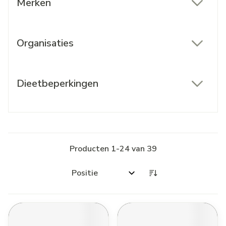
Merken
filter
Organisaties
filter
Dieetbeperkingen
filter
Producten
1
-
24
van
39
Sorteer op: