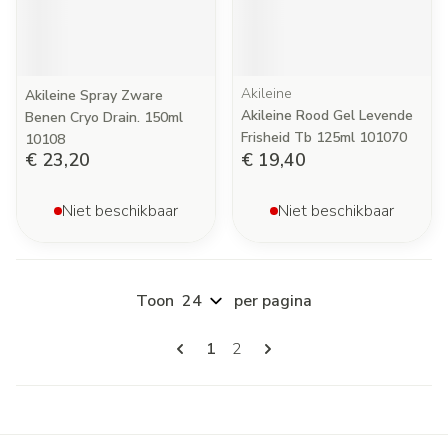
Akileine
Akileine Spray Zware
Akileine Rood Gel Levende
Benen Cryo Drain. 150ml
Frisheid Tb 125ml 101070
10108
€ 23,20
€ 19,40
Niet beschikbaar
Niet beschikbaar
Toon
per pagina
Pagina's
U lees momenteel pagina
Pagina
1
2