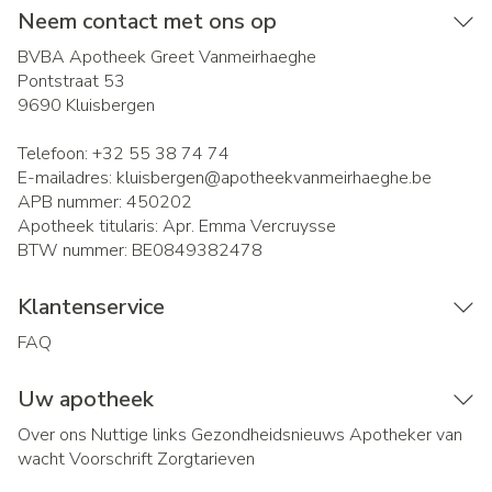
Neem contact met ons op
BVBA Apotheek Greet Vanmeirhaeghe
Pontstraat 53
9690
Kluisbergen
Telefoon:
+32 55 38 74 74
E-mailadres:
kluisbergen@
apotheekvanmeirhaeghe.be
APB nummer:
450202
Apotheek titularis:
Apr. Emma Vercruysse
BTW nummer:
BE0849382478
Klantenservice
FAQ
Uw apotheek
Over ons
Nuttige links
Gezondheidsnieuws
Apotheker van
wacht
Voorschrift
Zorgtarieven