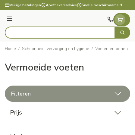
Ga naar de inhoud
Veilige betalingen
Apothekersadvies
Snelle beschikbaarheid
Menu
Zoek
Product, merk, categorie...
Home
/
Schoonheid, verzorging en hygiëne
/
Voeten en benen
/
Vermoeide voeten
Filteren
Doorgaan naar productlijst
Prijs
filter