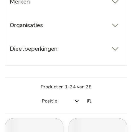
Merken
filter
Organisaties
filter
Dieetbeperkingen
filter
Producten
1
-
24
van
28
Sorteer op: