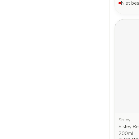
Niet bes
Sisley
Sisley R
200ml