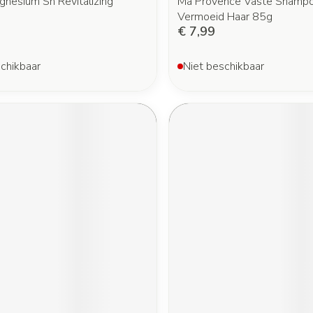
gnesium Sh Revitalizing
Ma Provence Vaste Shampo
Vermoeid Haar 85g
€ 7,99
chikbaar
Niet beschikbaar