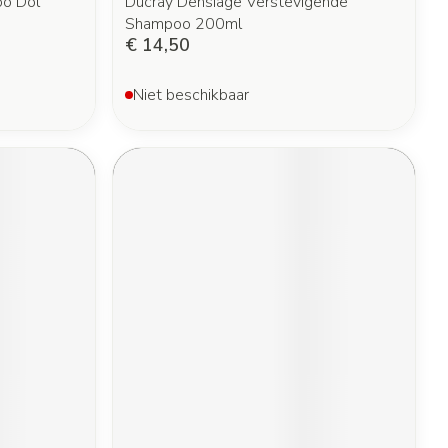
o Dol
Ducray Densiage Verstevigende
Shampoo 200ml
€ 14,50
Niet beschikbaar