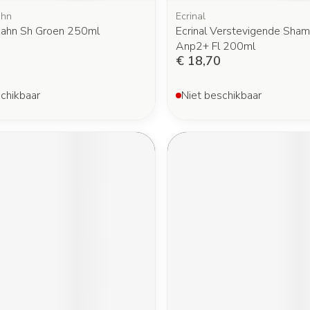
ahn
Ecrinal
Hahn Sh Groen 250ml
Ecrinal Verstevigende Sha
Anp2+ Fl 200ml
€ 18,70
chikbaar
Niet beschikbaar