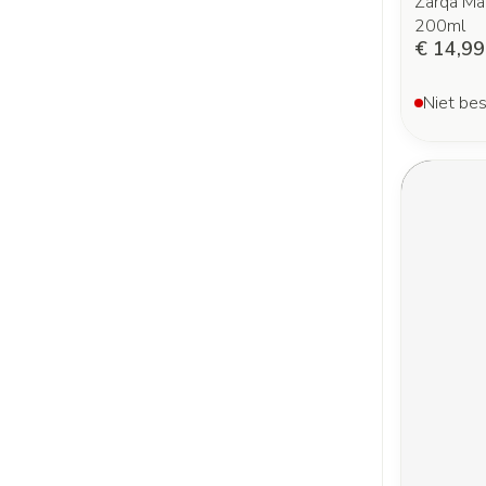
Zarqa Ma
200ml
€ 14,99
Niet bes