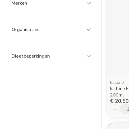
Merken
filter
Organisaties
filter
Dieetbeperkingen
filter
Iraltone
Iraltone 
200ml
€ 20,50
Aantal