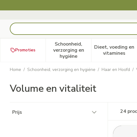
Ga naar de inhoud
Product, merk, categorie...
Schoonheid,
Dieet, voeding en
verzorging en
Promoties
Toon submenu voor Schoonheid
Toon subm
vitamines
hygiëne
Home
/
Schoonheid, verzorging en hygiëne
/
Haar en Hoofd
/
Volume en vitaliteit
Doorgaan naar productlijst
24
pro
Prijs
filter