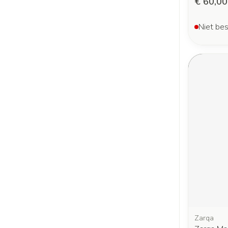
€ 60,00
Niet bes
Zarqa