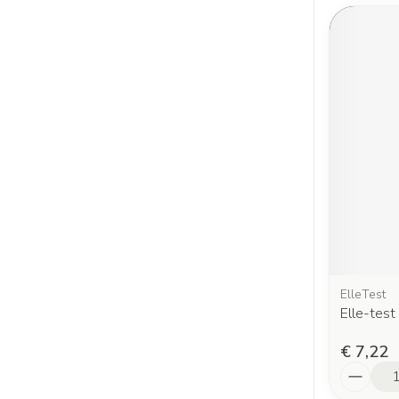
ElleTest
Elle-tes
€ 7,22
Aantal