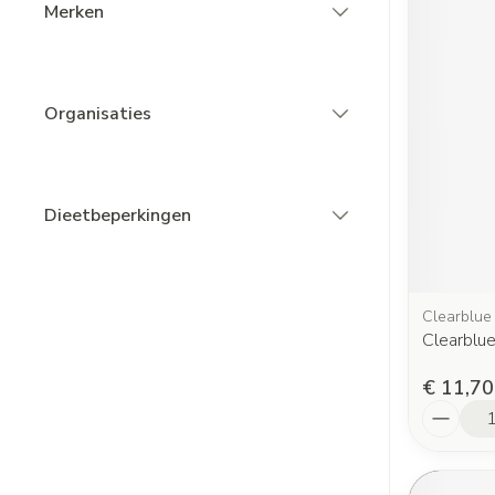
Merken
filter
Organisaties
filter
Dieetbeperkingen
filter
Clearblue
Clearblu
€ 11,70
Aantal