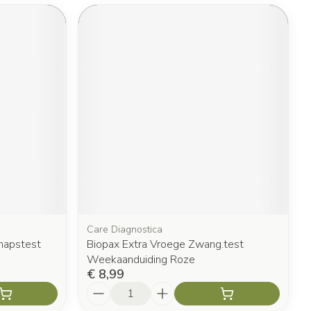
Care Diagnostica
hapstest
Biopax Extra Vroege Zwang.test
Weekaanduiding Roze
€ 8,99
Aantal