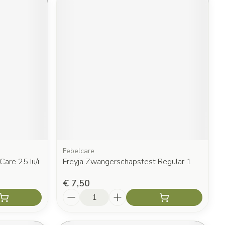
Febelcare
are 25 Iu/i
Freyja Zwangerschapstest Regular 1
€ 7,50
Aantal