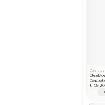
Clearblue
Clearblu
Conceptio
€ 19,20
Aantal