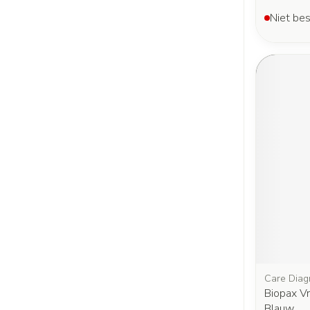
Niet bes
Care Diag
Biopax V
Blauw