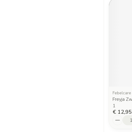
Febelcare
Freyja Z
1
€ 12,95
Aantal