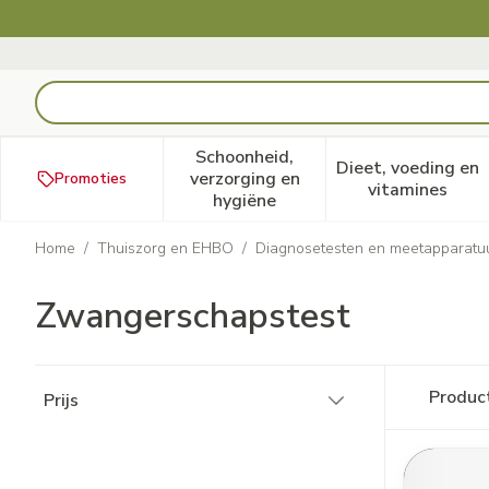
Ga naar de inhoud
Product, merk, categorie...
Schoonheid,
Dieet, voeding en
verzorging en
Promoties
Toon submenu voor Schoonheid
Toon subm
vitamines
hygiëne
Home
/
Thuiszorg en EHBO
/
Diagnosetesten en meetapparatu
Zwangerschapstest
Doorgaan naar productlijst
Produc
Prijs
filter