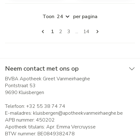
Toon
per pagina
Pagina's
U lees momenteel pagina
Pagina
Pagina
Pagina
1
2
3
...
14
Neem contact met ons op
BVBA Apotheek Greet Vanmeirhaeghe
Pontstraat 53
9690
Kluisbergen
Telefoon:
+32 55 38 74 74
E-mailadres:
kluisbergen@
apotheekvanmeirhaeghe.be
APB nummer:
450202
Apotheek titularis:
Apr. Emma Vercruysse
BTW nummer:
BE0849382478