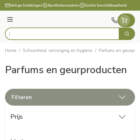
Ga naar de inhoud
Veilige betalingen
Apothekersadvies
Snelle beschikbaarheid
Menu
Zoek
Product, merk, categorie...
Home
/
Schoonheid, verzorging en hygiëne
/
Parfums en geurpro
Parfums en geurproducten
Filteren
Doorgaan naar productlijst
Prijs
filter