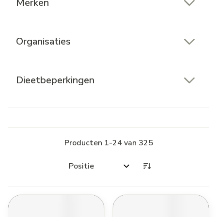
Merken
filter
Organisaties
filter
Dieetbeperkingen
filter
Producten
1
-
24
van
325
Sorteer op: