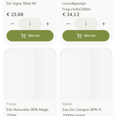
De Vigne 50ml Nf
Lotus&jasmijn
Frag.sticks250ml
€ 23,68
€ 34,12
Aantal
Aantal
Bestel
Bestel
Fraver
Isybel
Edc Naturelle 90% Magis
Eau De Cologne 90% Fl
250ml
1000ml Isybel