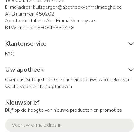
Telefoon:
+32 55 38 74 74
E-mailadres:
kluisbergen@
apotheekvanmeirhaeghe.be
APB nummer:
450202
Apotheek titularis:
Apr. Emma Vercruysse
BTW nummer:
BE0849382478
Klantenservice
FAQ
Uw apotheek
Over ons
Nuttige links
Gezondheidsnieuws
Apotheker van
wacht
Voorschrift
Zorgtarieven
Nieuwsbrief
Blijf op de hoogte van nieuwe producten en promoties
E-mail adres