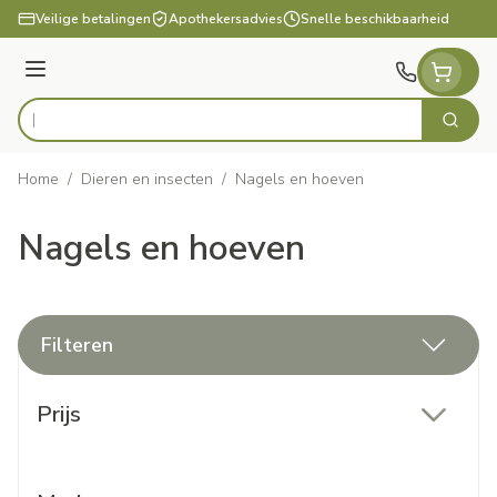
Ga naar de inhoud
Veilige betalingen
Apothekersadvies
Snelle beschikbaarheid
Menu
Zoek
Product, merk, categorie...
Home
/
Dieren en insecten
/
Nagels en hoeven
Nagels en hoeven
Filteren
Doorgaan naar productlijst
Prijs
filter