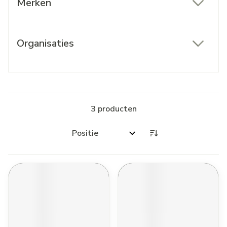
Merken
filter
Organisaties
filter
3
producten
Sorteer op: