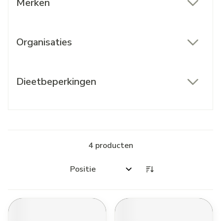
Merken
filter
Organisaties
filter
Dieetbeperkingen
filter
4
producten
Sorteer op: