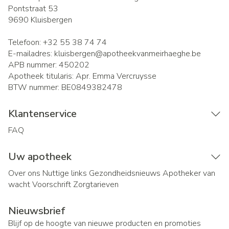
Pontstraat 53
9690
Kluisbergen
Telefoon:
+32 55 38 74 74
E-mailadres:
kluisbergen@
apotheekvanmeirhaeghe.be
APB nummer:
450202
Apotheek titularis:
Apr. Emma Vercruysse
BTW nummer:
BE0849382478
Klantenservice
FAQ
Uw apotheek
Over ons
Nuttige links
Gezondheidsnieuws
Apotheker van
wacht
Voorschrift
Zorgtarieven
Nieuwsbrief
Blijf op de hoogte van nieuwe producten en promoties