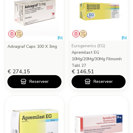
Geneesmiddel
Op voorschrift
Geneesmiddel
Op voorschrift
Eurogenerics (EG)
Advagraf Caps 100 X 3mg
Apremilast EG
10Mg/20Mg/30Mg Filmomh
Tabl 27
€ 274,15
€ 146,51
Reserveer
Reserveer