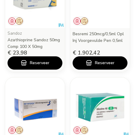
Geneesmiddel
Op voorschrift
Geneesmiddel
Op voorschrift
Sandoz
Besremi 250mcg/0,5ml Opl
Azathioprine Sandoz 50mg
Inj Voorgevulde Pen 0,5ml
Comp 100 X 50mg
€ 23,98
€ 1.902,42
Reserveer
Reserveer
Geneesmiddel
Op voorschrift
Geneesmiddel
Op voorschrift