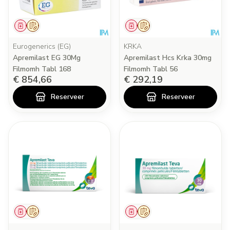
Geneesmiddel
Op voorschrift
Geneesmiddel
Op voorschrift
Eurogenerics (EG)
KRKA
Apremilast EG 30Mg
Apremilast Hcs Krka 30mg
Filmomh Tabl 168
Filmomh Tabl 56
€ 854,66
€ 292,19
Reserveer
Reserveer
Geneesmiddel
Op voorschrift
Geneesmiddel
Op voorschrift