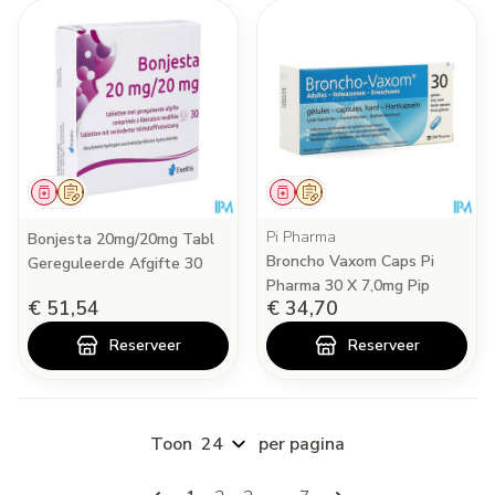
Geneesmiddel
Op voorschrift
Geneesmiddel
Op voorschrift
Pi Pharma
Bonjesta 20mg/20mg Tabl
Broncho Vaxom Caps Pi
Gereguleerde Afgifte 30
Pharma 30 X 7,0mg Pip
€ 51,54
€ 34,70
Reserveer
Reserveer
Toon
per pagina
Pagina's