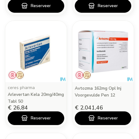
Reserveer
Reserveer
Geneesmiddel
Op voorschrift
Geneesmiddel
Op voorschrift
ceres pharma
Avtozma 162mg Opl Inj
Arlevertan Kela 20mg/40mg
Voorgevulde Pen 12
Tabl 50
€ 26,84
€ 2.041,46
Reserveer
Reserveer