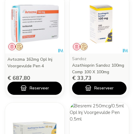
Geneesmiddel
Op voorschrift
Geneesmiddel
Op voorschrift
Sandoz
Avtozma 162mg Opl Inj
Azathioprin Sandoz 100mg
Voorgevulde Pen 4
Comp 100 X 100mg
€ 687,80
€ 33,73
Reserveer
Reserveer