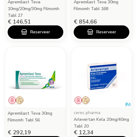
Apremilast Teva
Apremilast Teva 30mg
10mg/20mg/30mg Filmomh
Filmomh Tabl 168
Tabl 27
€ 146,51
€ 854,66
Reserveer
Reserveer
Geneesmiddel
Op voorschrift
Geneesmiddel
Op voorschrift
ceres pharma
Apremilast Teva 30mg
Arlevertan Kela 20mg/40mg
Filmomh Tabl 56
Tabl 20
€ 292,19
€ 12,34