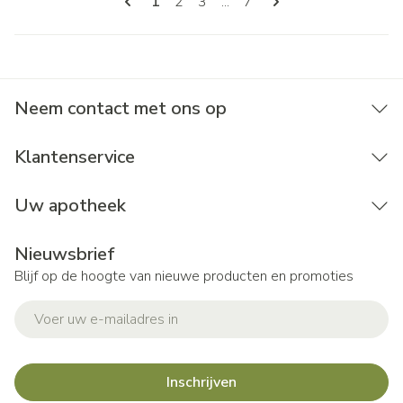
U lees momenteel pagina
Pagina
Pagina
Pagina
1
2
3
...
7
Neem contact met ons op
Klantenservice
Uw apotheek
Nieuwsbrief
Blijf op de hoogte van nieuwe producten en promoties
E-mail adres
Inschrijven