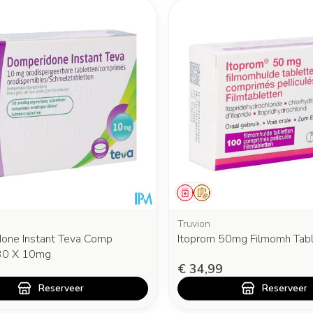
middel
oorschrift
Geneesmiddel
Op voorschrift
Truvion
one Instant Teva Comp
Itoprom 50mg Filmomh Tab
30 X 10mg
€ 34,99
Reserveer
Reserveer