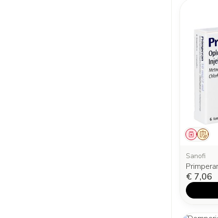
Genees
Op v
Sanofi
Primpera
€ 7,06