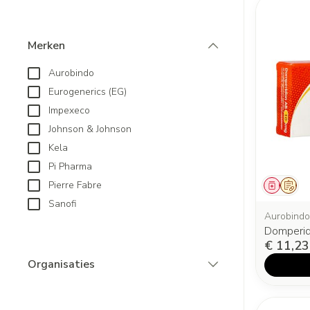
Merken
filter
Aurobindo
Eurogenerics (EG)
Impexeco
Johnson & Johnson
Kela
Pi Pharma
Pierre Fabre
Genees
Op v
Sanofi
Aurobindo
Domperid
€ 11,23
Organisaties
filter