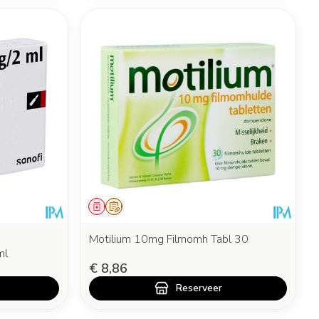
Geneesmiddel
Op voorschrift
Motilium 10mg Filmomh Tabl 30
ml
€ 8,86
Reserveer