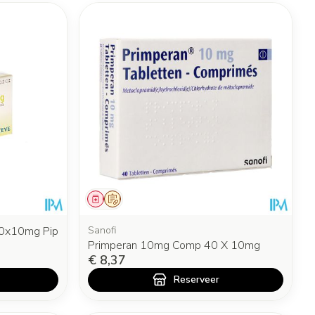
Geneesmiddel
Op voorschrift
30x10mg Pip
Sanofi
Primperan 10mg Comp 40 X 10mg
€ 8,37
Reserveer