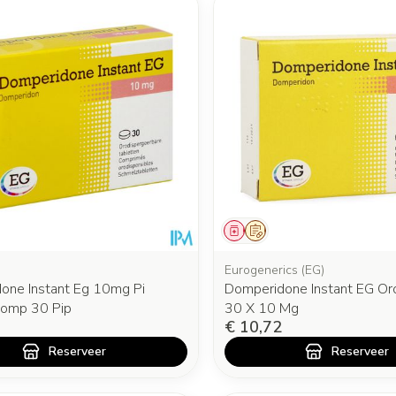
middel
oorschrift
Geneesmiddel
Op voorschrift
Eurogenerics (EG)
one Instant Eg 10mg Pi
Domperidone Instant EG Oro
omp 30 Pip
30 X 10 Mg
€ 10,72
Reserveer
Reserveer