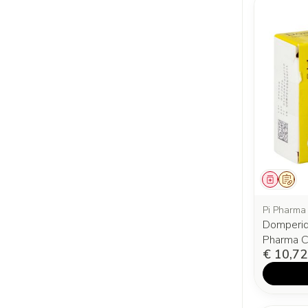
Genees
Op v
Pi Pharma
Domperid
Pharma C
€ 10,72