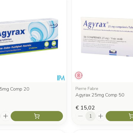
 en maximale prijswaarden aan te passen.
middel
Geneesmiddel
25mg Comp 20
Pierre Fabre
Agyrax 25mg Comp 50
€ 15,02
Aantal