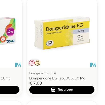
Geneesmiddel
Op voorschrift
Eurogenerics (EG)
X 10mg
Domperidone EG Tabl 30 X 10 Mg
€ 7,08
Reserveer