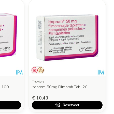
Geneesmiddel
Op voorschrift
Truvion
l 100
Itoprom 50mg Filmomh Tabl 20
€ 10,43
Reserveer