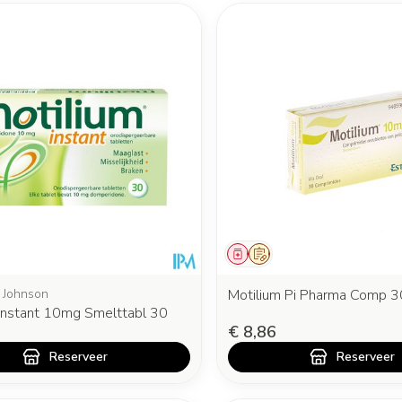
middel
oorschrift
Geneesmiddel
Op voorschrift
 Johnson
Motilium Pi Pharma Comp 
 Instant 10mg Smelttabl 30
€ 8,86
Reserveer
Reserveer