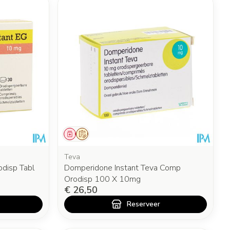
Geneesmiddel
Op voorschrift
Teva
disp Tabl
Domperidone Instant Teva Comp
Orodisp 100 X 10mg
€ 26,50
Reserveer