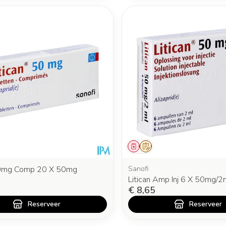
middel
oorschrift
Geneesmiddel
Op voorschrift
50mg Comp 20 X 50mg
Sanofi
Litican Amp Inj 6 X 50mg/2
€ 8,65
Reserveer
Reserveer