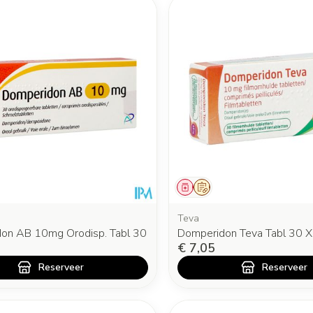
middel
oorschrift
Geneesmiddel
Op voorschrift
Teva
on AB 10mg Orodisp. Tabl 30
Domperidon Teva Tabl 30 
€ 7,05
Reserveer
Reserveer