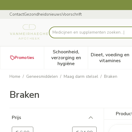
Ga naar de inhoud
Dia 1 van 1
Contact
Gezondheidsnieuws
Voorschrift
Product, merk, categorie...
Schoonheid,
Dieet, voeding en
verzorging en
Promoties
Toon submenu voor Schoonheid
Toon subm
vitamines
hygiëne
Home
/
Geneesmiddelen
/
Maag darm stelsel
/
Braken
Braken
Doorgaan naar productlijst
Produc
Prijs
filter