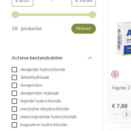
-
Minimumwaarde
Maximale waarde
€ 6,00
€ 34,99
Gebruik de pijltjestoetsen links en rechts om de minimale
28 producten
Filteren
Actieve bestandsdelen
filter
alizapride hydrochloride
Genees
dimenhydrinaat
domperidon
Agyrax 
domperidon maleaat
itopride hydrochloride
€ 7,88
meclozine dihydrochloride
Aantal
metoclopramide hydrochloride
tropisetron hydrochloride