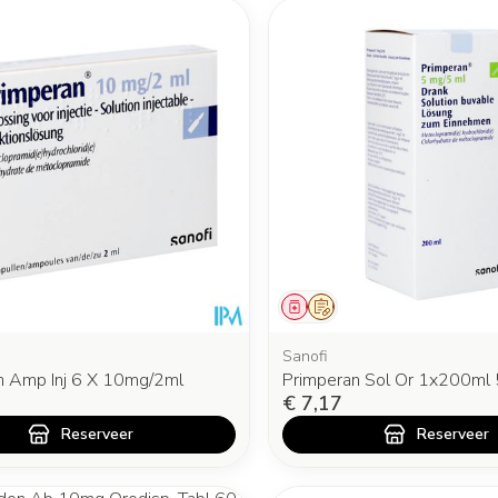
middel
oorschrift
Geneesmiddel
Op voorschrift
Sanofi
n Amp Inj 6 X 10mg/2ml
Primperan Sol Or 1x200ml
€ 7,17
Reserveer
Reserveer