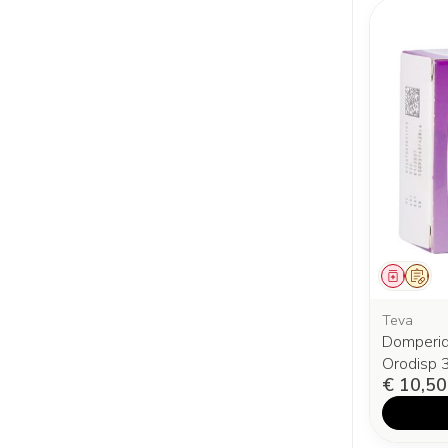
Genees
Op v
Teva
Domperid
Orodisp 
€ 10,50