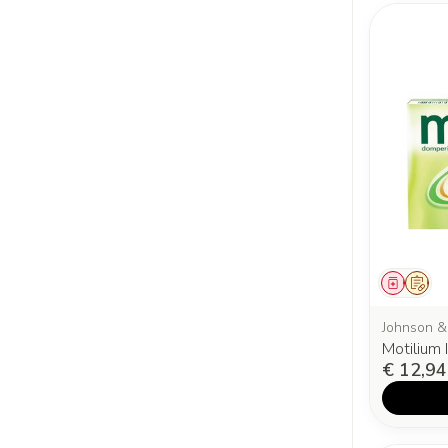
Genees
Op v
Johnson &
Motilium
€ 12,94