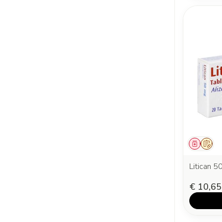
Genees
Op v
Litican 
€ 10,65