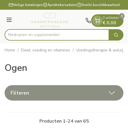
Dia 1 van 1
Ga naar de inhoud
Veilige betalingen
Apothekersadvies
Snelle beschikbaarheid
0
0 artikelen
Menu
€ 0,00
Medicijn
Zoek
Product, merk, categorie...
Home
/
Dieet, voeding en vitamines
/
Voedingstherapie & welzijn
Ogen
Filteren
Producten
1
-
24
van
65