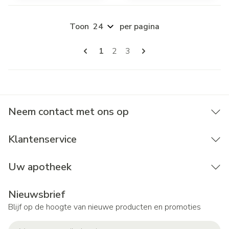
Toon
per pagina
Pagina's
U lees momenteel pagina
Pagina
Pagina
1
2
3
Neem contact met ons op
Klantenservice
Uw apotheek
Nieuwsbrief
Blijf op de hoogte van nieuwe producten en promoties
E-mail adres