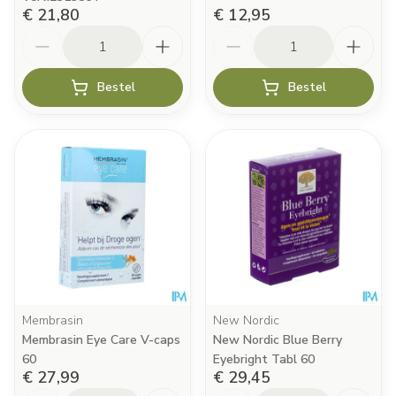
€ 21,80
€ 12,95
Aantal
Aantal
Bestel
Bestel
Membrasin
New Nordic
Membrasin Eye Care V-caps
New Nordic Blue Berry
60
Eyebright Tabl 60
€ 27,99
€ 29,45