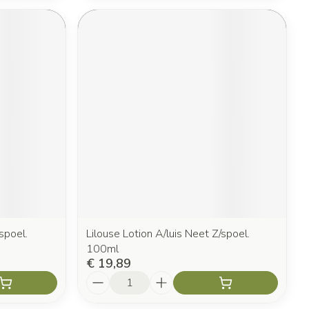
spoel.
Lilouse Lotion A/luis Neet Z/spoel.
100ml
€ 19,89
Aantal