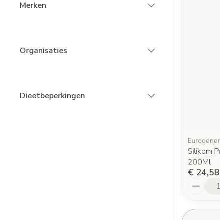
Merken
filter
Organisaties
filter
Dieetbeperkingen
filter
Eurogener
Silikom P
200Ml
€ 24,58
Aantal