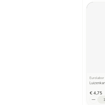
Eurolabor
Luizenkam
€ 4,75
Aantal