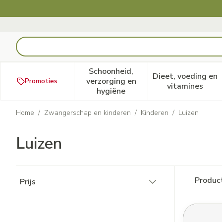
Ga naar de inhoud
Product, merk, categorie...
Schoonheid,
Dieet, voeding en
verzorging en
Promoties
Toon submenu voor Schoonheid
Toon subm
vitamines
hygiëne
Home
/
Zwangerschap en kinderen
/
Kinderen
/
Luizen
Luizen
Doorgaan naar productlijst
Produc
Prijs
filter