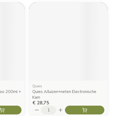
Quies
poo 200ml +
Quies A/luizen+neten Electronische
Kam
€ 28,75
Aantal