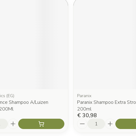
ics (EG)
Paranix
Once Shampoo A/Luizen
Paranix Shampoo Extra Str
 200Ml
200ml
€ 30,98
Aantal