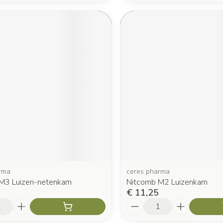
rma
ceres pharma
M3 Luizen-netenkam
Nitcomb M2 Luizenkam
€ 11,25
Aantal