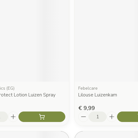
ics (EG)
Febelcare
rotect Lotion Luizen Spray
Lilouse Luizenkam
€ 9,99
Aantal