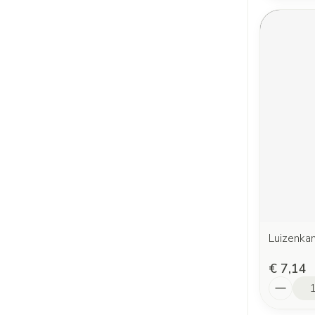
Luizenka
€ 7,14
Aantal