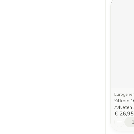
Eurogener
Silikom 
A/Neten
€ 26,95
Aantal