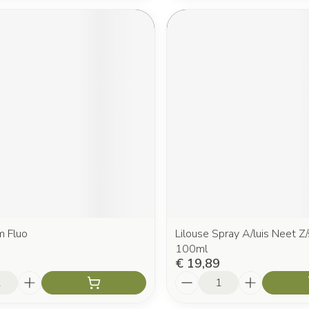
m Fluo
Lilouse Spray A/luis Neet Z/
100ml
€ 19,89
Aantal